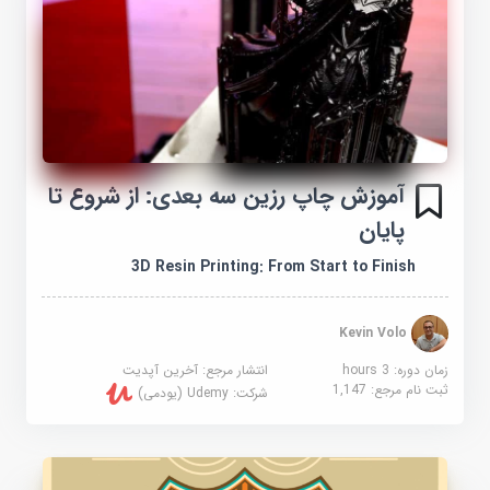
آموزش چاپ رزین سه بعدی: از شروع تا
پایان
3D Resin Printing: From Start to Finish
Kevin Volo
زمان دوره: 3 hours
انتشار مرجع:
آخرین آپدیت
ثبت نام مرجع:
1,147
شرکت:
Udemy (یودمی)