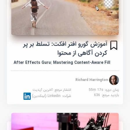
آموزش گورو افتر افکت: تسلط بر پر
کردن آگاهی از محتوا
After Effects Guru: Mastering Content-Aware Fill
Richard Harrington
زمان دوره: 55m 17s
انتشار مرجع:
آخرین آپدیت
بازدید مرجع:
636
شرکت:
Linkedin (لینکدین)