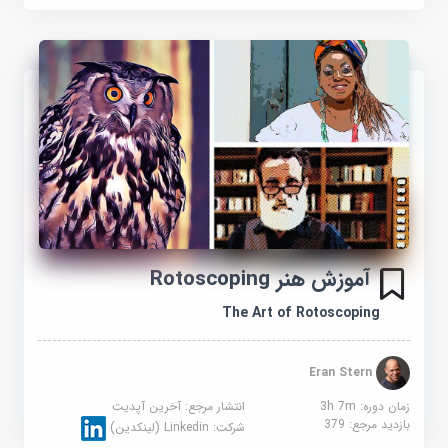
آموزش هنر Rotoscoping
The Art of Rotoscoping
Eran Stern
زمان دوره: 3h 7m
انتشار مرجع:
آخرین آپدیت
بازدید مرجع:
379
شرکت:
Linkedin (لینکدین)