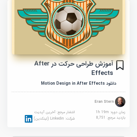
آموزش طراحی حرکت در After
Effects
دانلود Motion Design in After Effects
Eran Stern
زمان دوره: 1h 19m
انتشار مرجع:
آخرین آپدیت
بازدید مرجع:
8,751
شرکت:
Linkedin (لینکدین)