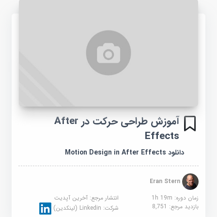
آموزش طراحی حرکت در After
Effects
دانلود Motion Design in After Effects
Eran Stern
زمان دوره: 1h 19m
انتشار مرجع:
آخرین آپدیت
بازدید مرجع:
8,751
شرکت:
Linkedin (لینکدین)