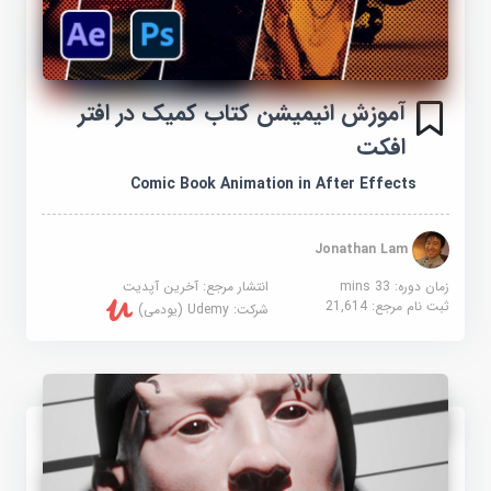
آموزش انیمیشن کتاب کمیک در افتر
افکت
Comic Book Animation in After Effects
Jonathan Lam
زمان دوره: 33 mins
انتشار مرجع:
آخرین آپدیت
ثبت نام مرجع:
21,614
شرکت:
Udemy (یودمی)