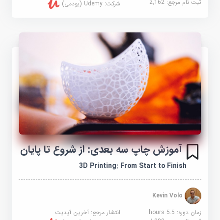
ثبت نام مرجع:
2,162
شرکت:
Udemy (یودمی)
آموزش چاپ سه بعدی: از شروع تا پایان
3D Printing: From Start to Finish
Kevin Volo
زمان دوره: 5.5 hours
انتشار مرجع:
آخرین آپدیت