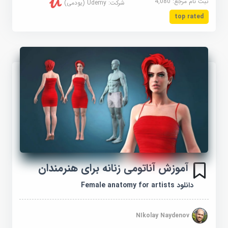
ثبت نام مرجع:
4,080
شرکت:
Udemy (یودمی)
top rated
آموزش آناتومی زنانه برای هنرمندان
دانلود Female anatomy for artists
NIkolay Naydenov