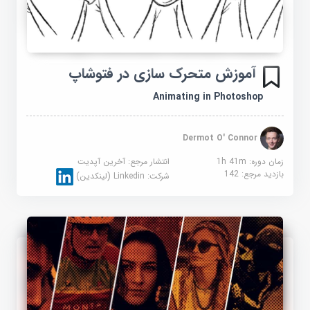
آموزش متحرک سازی در فتوشاپ
Animating in Photoshop
Dermot O' Connor
زمان دوره: 1h 41m
انتشار مرجع:
آخرین آپدیت
بازدید مرجع:
142
شرکت:
Linkedin (لینکدین)