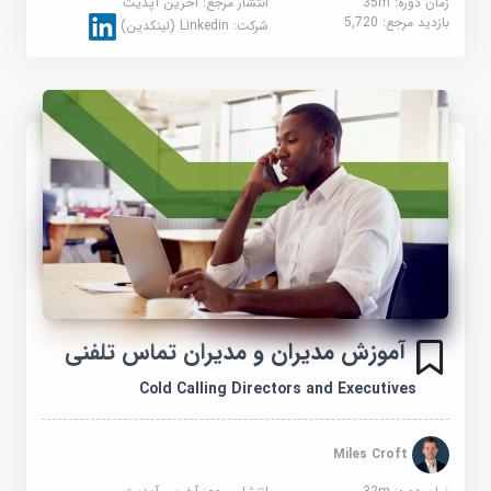
زمان دوره: 35m
انتشار مرجع:
آخرین آپدیت
بازدید مرجع:
5,720
شرکت:
Linkedin (لینکدین)
آموزش مدیران و مدیران تماس تلفنی
Cold Calling Directors and Executives
Miles Croft