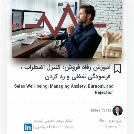
آموزش رفاه فروش: کنترل اضطراب ،
فرسودگی شغلی و رد کردن
Sales Well-being: Managing Anxiety, Burnout, and
Rejection
Miles Croft
زمان دوره: 46m
انتشار مرجع:
آخرین آپدیت
بازدید مرجع:
-
شرکت:
Linkedin (لینکدین)