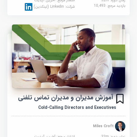
زمان دوره: 32m
انتشار مرجع:
آخرین آپدیت
بازدید مرجع:
10,493
شرکت:
Linkedin (لینکدین)
آموزش مدیران و مدیران تماس تلفنی
Cold-Calling Directors and Executives
Miles Croft
زمان دوره: 32m
انتشار مرجع:
آخرین آپدیت