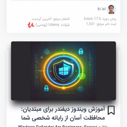
Bi lel
زمان دوره: 17.5 hours
انتشار مرجع:
آخرین آپدیت
ثبت نام مرجع:
1,521
شرکت:
Udemy (یودمی)
آموزش ویندوز دیفندر برای مبتدیان:
محافظت آسان از رایانه شخصی شما