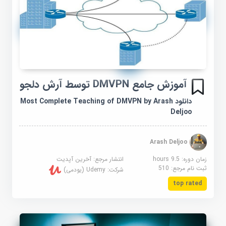
آموزش جامع DMVPN توسط آرش دلجو
دانلود Most Complete Teaching of DMVPN by Arash
Deljoo
Arash Deljoo
زمان دوره: 9.5 hours
انتشار مرجع:
آخرین آپدیت
ثبت نام مرجع:
510
شرکت:
Udemy (یودمی)
top rated