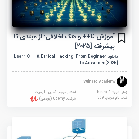
آموزش C++ و هک اخلاقی: از مبتدی تا
پیشرفته [۲۰۲۵]
دانلود Learn C++ & Ethical Hacking: From Beginner
to Advanced[2025]
Vulnsec Academy
زمان دوره: 8 hours
انتشار مرجع:
آخرین آپدیت
ثبت نام مرجع:
359
شرکت:
Udemy (یودمی)