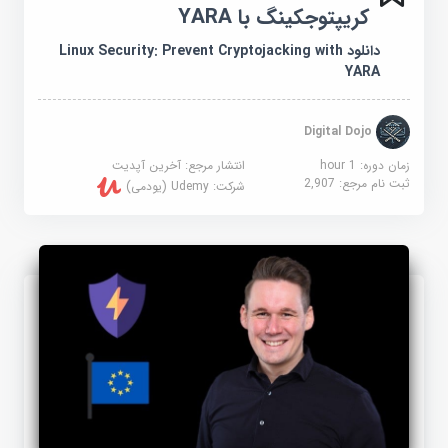
کریپتوجکینگ با YARA
دانلود Linux Security: Prevent Cryptojacking with
YARA
Digital Dojo
زمان دوره: 1 hour
انتشار مرجع:
آخرین آپدیت
ثبت نام مرجع:
2,907
شرکت:
Udemy (یودمی)