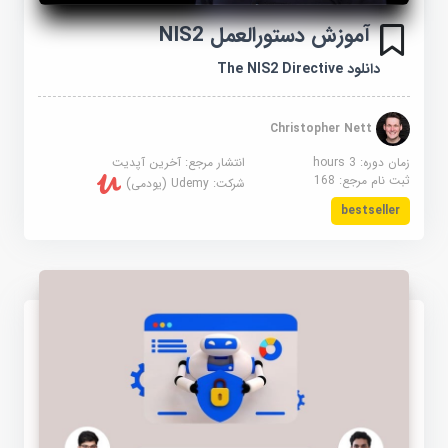
آموزش دستورالعمل NIS2
دانلود The NIS2 Directive
Christopher Nett
زمان دوره: 3 hours
انتشار مرجع:
آخرین آپدیت
ثبت نام مرجع:
168
شرکت:
Udemy (یودمی)
bestseller