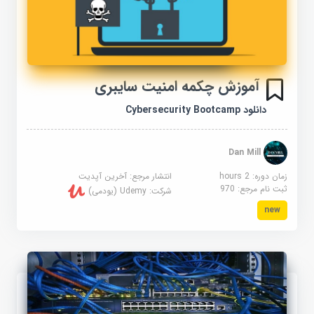
آموزش چکمه امنیت سایبری
دانلود Cybersecurity Bootcamp
Dan Mill
زمان دوره: 2 hours
انتشار مرجع:
آخرین آپدیت
ثبت نام مرجع:
970
شرکت:
Udemy (یودمی)
new