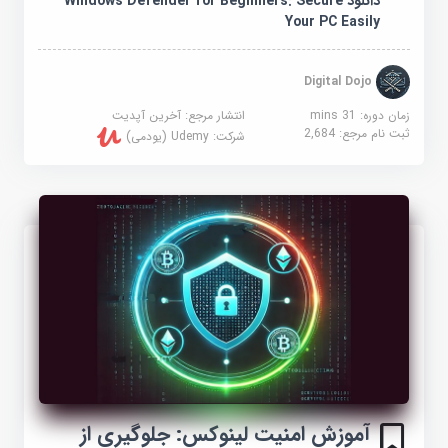
دانلود Windows Defender for Beginners: Secure
Your PC Easily
Digital Dojo
زمان دوره: 31 mins
انتشار مرجع:
آخرین آپدیت
ثبت نام مرجع:
2,684
شرکت:
Udemy (یودمی)
آموزش امنیت لینوکس: جلوگیری از