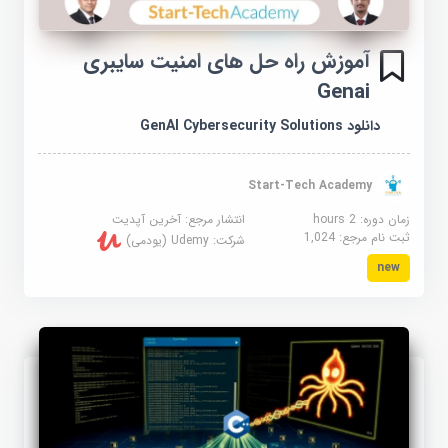
آموزش راه حل های امنیت سایبری
Genai
دانلود GenAI Cybersecurity Solutions
Start-Tech Academy
زمان دوره: 2 hours
انتشار مرجع:
آخرین آپدیت
ثبت نام مرجع:
1,024
شرکت:
Udemy (یودمی)
new