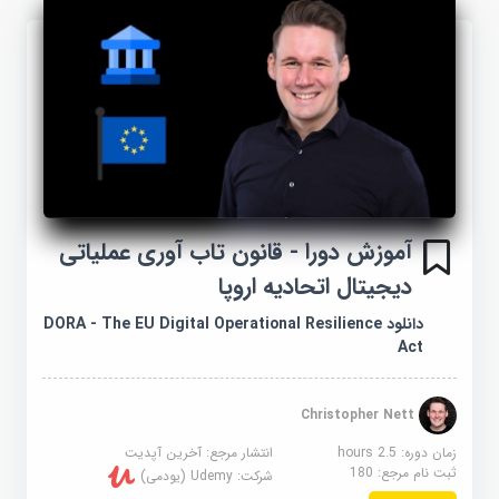
آموزش دورا - قانون تاب آوری عملیاتی
دیجیتال اتحادیه اروپا
دانلود DORA - The EU Digital Operational Resilience
Act
Christopher Nett
زمان دوره: 2.5 hours
انتشار مرجع:
آخرین آپدیت
ثبت نام مرجع:
180
شرکت:
Udemy (یودمی)