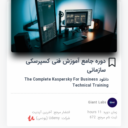
دوره جامع آموزش فنی کسپرسکی
سازمانی
دانلود The Complete Kaspersky For Business
Technical Training
Giant Labs
زمان دوره: 11 hours
انتشار مرجع:
آخرین آپدیت
ثبت نام مرجع:
672
شرکت:
Udemy (یودمی)