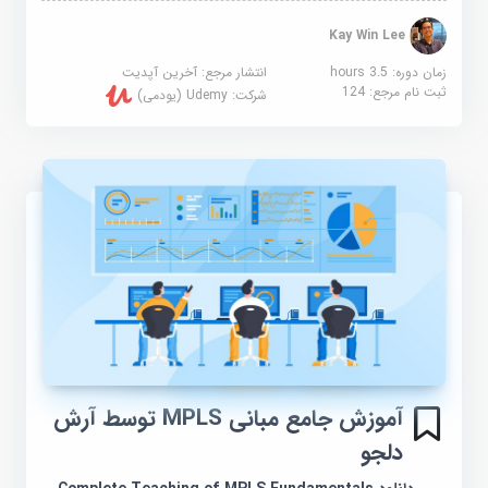
Kay Win Lee
زمان دوره: 3.5 hours
انتشار مرجع:
آخرین آپدیت
ثبت نام مرجع:
124
شرکت:
Udemy (یودمی)
آموزش جامع مبانی MPLS توسط آرش
دلجو