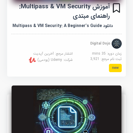
آموزش Multipass & VM Security:
راهنمای مبتدی
دانلود Multipass & VM Security: A Beginner’s Guide
Digital Dojo
زمان دوره: 35 mins
انتشار مرجع:
آخرین آپدیت
ثبت نام مرجع:
3,921
شرکت:
Udemy (یودمی)
new