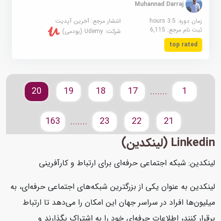
Muhannad Darraj
زمان دوره: 3.5 hours
انتشار مرجع:
آخرین آپدیت
ثبت نام مرجع:
6,115
شرکت:
Udemy (یودمی)
top rated
20
19
18
17
1
.......
163
23
22
21
.......
Linkedin (لینکدین)
لینکدین: شبکه اجتماعی حرفه‌ای برای ارتباط و کارآفرینی
لینکدین به عنوان یکی از بزرگترین شبکه‌های اجتماعی حرفه‌ای، به
میلیون‌ها افراد در سراسر جهان این امکان را می‌دهد تا ارتباط
برقرار کنند، اطلاعات حرفه‌ای خود را به اشتراک بگذارند و