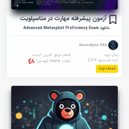
آزمون پیشرفته مهارت در متاسپلویت
دانلود Advanced Metasploit Proficiency Exam
SecureByte ORG
زمان دوره:
انتشار مرجع:
آخرین آپدیت
ثبت نام مرجع:
2,214
شرکت:
Udemy (یودمی)
top rated