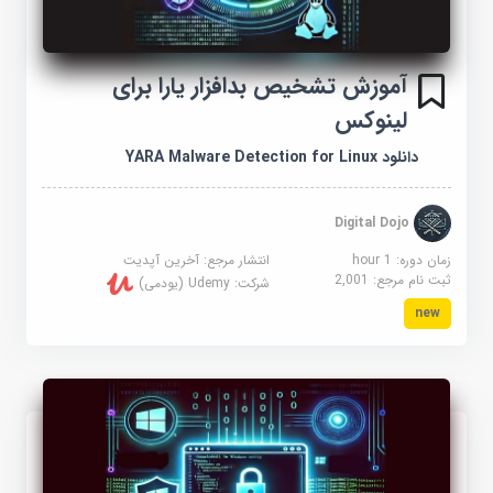
آموزش تشخیص بدافزار یارا برای
لینوکس
دانلود YARA Malware Detection for Linux
Digital Dojo
زمان دوره: 1 hour
انتشار مرجع:
آخرین آپدیت
ثبت نام مرجع:
2,001
شرکت:
Udemy (یودمی)
new