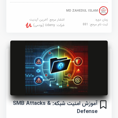
MD ZAHEDUL ISLAM
زمان دوره:
انتشار مرجع:
آخرین آپدیت
ثبت نام مرجع:
881
شرکت:
Udemy (یودمی)
آموزش امنیت شبکه: SMB Attacks &
Defense