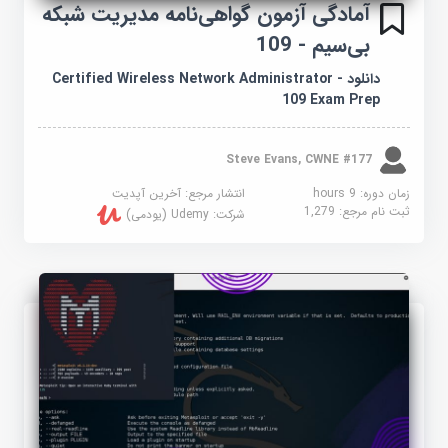
آمادگی آزمون گواهی‌نامه مدیریت شبکه
بی‌سیم - 109
دانلود Certified Wireless Network Administrator -
109 Exam Prep
Steve Evans, CWNE #177
زمان دوره: 9 hours
انتشار مرجع:
آخرین آپدیت
ثبت نام مرجع:
1,279
شرکت:
Udemy (یودمی)