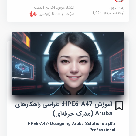
زمان دوره:
انتشار مرجع:
آخرین آپدیت
ثبت نام مرجع:
1,094
شرکت:
Udemy (یودمی)
آموزش HPE6-A47: طراحی راهکارهای
Aruba (مدرک حرفه‌ای)
دانلود HPE6-A47: Designing Aruba Solutions
Professional