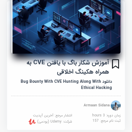
آموزش شکار باگ با یافتن CVE به
همراه هکینگ اخلاقی
دانلود Bug Bounty With CVE Hunting Along With
Ethical Hacking
Armaan Sidana
زمان دوره: 3 hours
انتشار مرجع:
آخرین آپدیت
ثبت نام مرجع:
157
شرکت:
Udemy (یودمی)