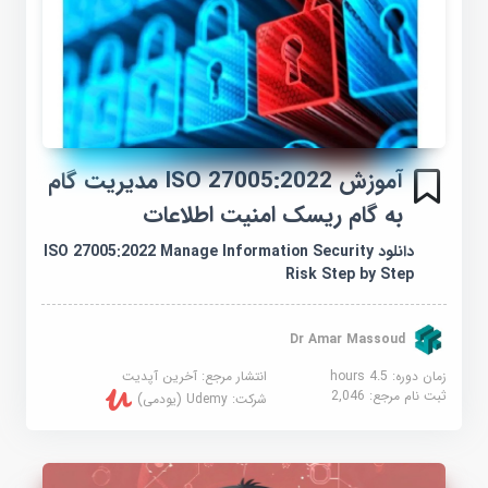
آموزش ISO 27005:2022 مدیریت گام
به گام ریسک امنیت اطلاعات
دانلود ISO 27005:2022 Manage Information Security
Risk Step by Step
Dr Amar Massoud
زمان دوره: 4.5 hours
انتشار مرجع:
آخرین آپدیت
ثبت نام مرجع:
2,046
شرکت:
Udemy (یودمی)