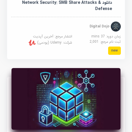
دانلود Network Security: SMB Share Attacks &
Defense
Digital Dojo
زمان دوره: 37 mins
انتشار مرجع:
آخرین آپدیت
ثبت نام مرجع:
2,001
شرکت:
Udemy (یودمی)
new