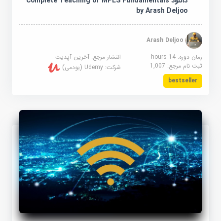
دانلود Complete Teaching of MPLS Fundamentals
by Arash Deljoo
Arash Deljoo
زمان دوره: 14 hours
انتشار مرجع:
آخرین آپدیت
ثبت نام مرجع:
1,007
شرکت:
Udemy (یودمی)
bestseller