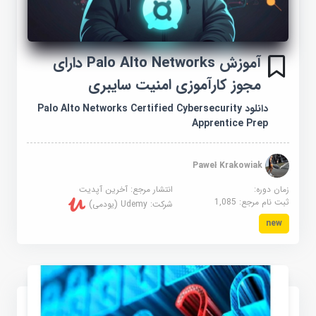
آموزش Palo Alto Networks دارای
مجوز کارآموزی امنیت سایبری
دانلود Palo Alto Networks Certified Cybersecurity
Apprentice Prep
Paweł Krakowiak
زمان دوره:
انتشار مرجع:
آخرین آپدیت
ثبت نام مرجع:
1,085
شرکت:
Udemy (یودمی)
new