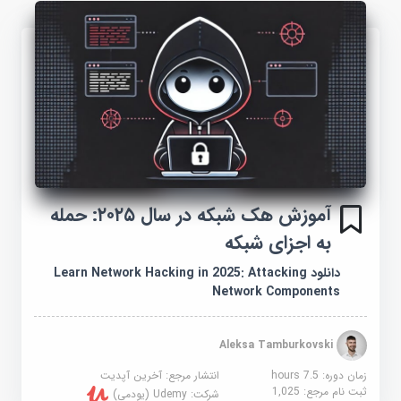
آموزش هک شبکه در سال ۲۰۲۵: حمله
به اجزای شبکه
دانلود Learn Network Hacking in 2025: Attacking
Network Components
Aleksa Tamburkovski
زمان دوره: 7.5 hours
انتشار مرجع:
آخرین آپدیت
ثبت نام مرجع:
1,025
شرکت:
Udemy (یودمی)