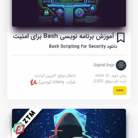
آموزش برنامه نویسی Bash برای امنیت
دانلود Bash Scripting for Security
Digital Dojo
زمان دوره: 31 mins
انتشار مرجع:
آخرین آپدیت
ثبت نام مرجع:
2,002
شرکت:
Udemy (یودمی)
new