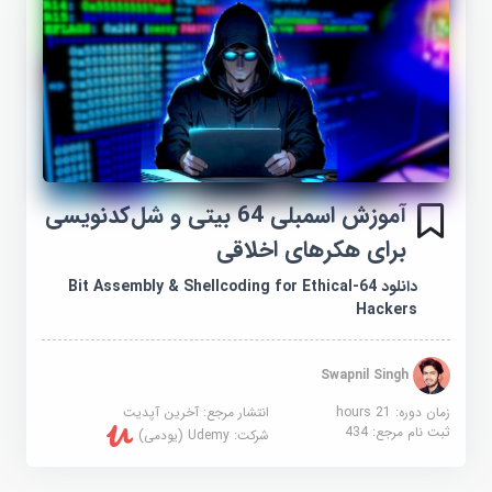
آموزش اسمبلی 64 بیتی و شل‌کدنویسی
برای هکرهای اخلاقی
دانلود 64-Bit Assembly & Shellcoding for Ethical
Hackers
Swapnil Singh
زمان دوره: 21 hours
انتشار مرجع:
آخرین آپدیت
ثبت نام مرجع:
434
شرکت:
Udemy (یودمی)