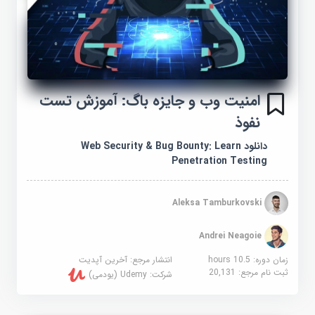
امنیت وب و جایزه باگ: آموزش تست
نفوذ
دانلود Web Security & Bug Bounty: Learn
Penetration Testing
Aleksa Tamburkovski
Andrei Neagoie
زمان دوره: 10.5 hours
انتشار مرجع:
آخرین آپدیت
ثبت نام مرجع:
20,131
شرکت:
Udemy (یودمی)