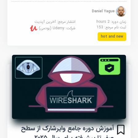
Daniel Yague
زمان دوره: 2 hours
انتشار مرجع:
آخرین آپدیت
ثبت نام مرجع:
153
شرکت:
Udemy (یودمی)
hot and new
آموزش دوره جامع وایرشارک از سطح
صفر تا پیشرفته برای سال ۲۰۲۵