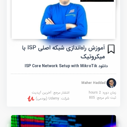
آموزش راه‌اندازی شبکه اصلی ISP با
میکروتیک
دانلود ISP Core Network Setup with MikroTik
Maher Haddad
زمان دوره: 2 hours
انتشار مرجع:
آخرین آپدیت
ثبت نام مرجع:
805
شرکت:
Udemy (یودمی)