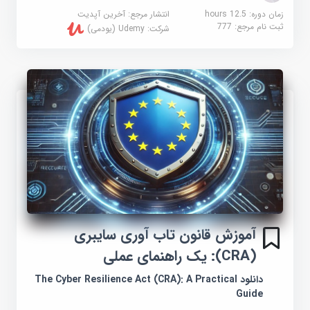
زمان دوره: 12.5 hours
انتشار مرجع:
آخرین آپدیت
ثبت نام مرجع:
777
شرکت:
Udemy (یودمی)
آموزش قانون تاب آوری سایبری
(CRA): یک راهنمای عملی
دانلود The Cyber Resilience Act (CRA): A Practical
Guide