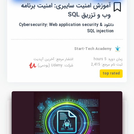
آموزش امنیت سایبری: امنیت برنامه
وب و تزریق SQL
دانلود Cybersecurity: Web application security &
SQL injection
Start-Tech Academy
زمان دوره: 5 hours
انتشار مرجع:
آخرین آپدیت
ثبت نام مرجع:
2,415
شرکت:
Udemy (یودمی)
top rated