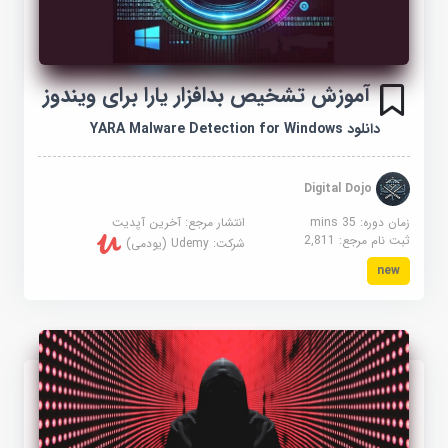
آموزش تشخیص بدافزار یارا برای ویندوز
دانلود YARA Malware Detection for Windows
Digital Dojo
زمان دوره: 35 mins
انتشار مرجع:
آخرین آپدیت
ثبت نام مرجع:
2,811
شرکت:
Udemy (یودمی)
new