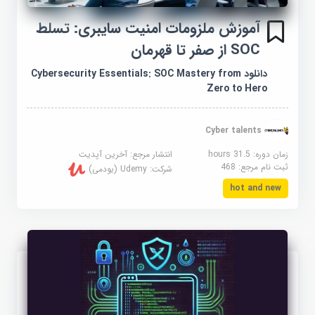
آموزش ملزومات امنیت سایبری: تسلط
SOC از صفر تا قهرمان
دانلود Cybersecurity Essentials: SOC Mastery from
Zero to Hero
Cyber talents
زمان دوره: 31.5 hours
انتشار مرجع:
آخرین آپدیت
ثبت نام مرجع:
468
شرکت:
Udemy (یودمی)
hot and new