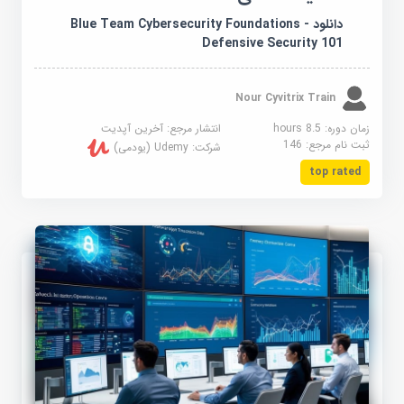
دانلود Blue Team Cybersecurity Foundations -
Defensive Security 101
Nour Cyvitrix Train
زمان دوره: 8.5 hours
انتشار مرجع:
آخرین آپدیت
ثبت نام مرجع:
146
شرکت:
Udemy (یودمی)
top rated