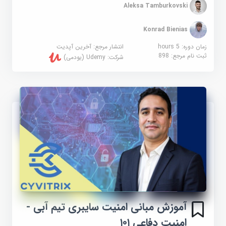
Aleksa Tamburkovski
Konrad Bienias
زمان دوره: 5 hours
انتشار مرجع:
آخرین آپدیت
ثبت نام مرجع:
898
شرکت:
Udemy (یودمی)
آموزش مبانی امنیت سایبری تیم آبی -
امنیت دفاعی ۱۰۱