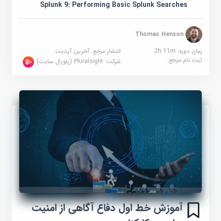
Splunk 9: Performing Basic Splunk Searches
Thomas Henson
زمان دوره: 2h 11m
انتشار مرجع:
آخرین آپدیت
ثبت نام مرجع:
شرکت:
Pluralsight (پلورال سایت)
آموزش خط اول دفاع آگاهی از امنیت