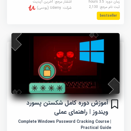
زمان دوره: 3.5 hours
انتشار مرجع:
آخرین آپدیت
ثبت نام مرجع:
2,130
شرکت:
Udemy (یودمی)
bestseller
آموزش دوره کامل شکستن پسورد
ویندوز | راهنمای عملی
Complete Windows Password Cracking Course |
Practical Guide