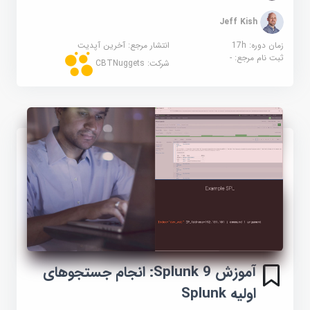
Jeff Kish
زمان دوره: 17h
انتشار مرجع:
آخرین آپدیت
ثبت نام مرجع:
-
شرکت:
CBTNuggets
آموزش Splunk 9: انجام جستجوهای
اولیه Splunk