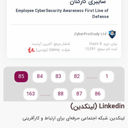
سایبری کارکنان
Employee CyberSecurity Awareness First Line of
Defense
CyberProStudy Ltd.
زمان دوره: 8 hours
انتشار مرجع:
آخرین آپدیت
ثبت نام مرجع:
13,591
شرکت:
Udemy (یودمی)
85
84
83
82
1
.......
163
88
87
86
.......
Linkedin (لینکدین)
لینکدین: شبکه اجتماعی حرفه‌ای برای ارتباط و کارآفرینی