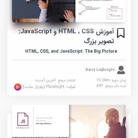
آموزش HTML ، CSS و JavaScript:
تصویر بزرگ
HTML, CSS, and JavaScript: The Big Picture
Barry Luijbregts
زمان دوره: 1h 28m
انتشار مرجع:
آخرین آپدیت
ثبت نام مرجع:
847
شرکت:
Pluralsight (پلورال سایت)