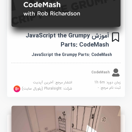
آموزش JavaScript the Grumpy
Parts: CodeMash
JavaScript the Grumpy Parts: CodeMash
CodeMash
زمان دوره: 1h 6m
انتشار مرجع:
آخرین آپدیت
ثبت نام مرجع:
-
شرکت:
Pluralsight (پلورال سایت)