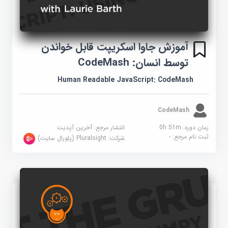
آموزش جاوا اسکریپت قابل خواندن
توسط انسان: CodeMash
Human Readable JavaScript: CodeMash
CodeMash
زمان دوره: 0h 51m
انتشار مرجع:
آخرین آپدیت
ثبت نام مرجع:
-
شرکت:
Pluralsight (پلورال سایت)