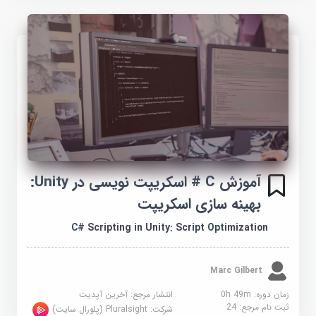
آموزش C # اسکریپت نویسی در Unity:
بهینه سازی اسکریپت
C# Scripting in Unity: Script Optimization
Marc Gilbert
زمان دوره: 0h 49m
انتشار مرجع:
آخرین آپدیت
ثبت نام مرجع:
24
شرکت:
Pluralsight (پلورال سایت)