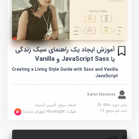
آموزش ایجاد یک راهنمای سبک زندگی
با JavaScript Sass و Vanilla
Creating a Living Style Guide with Sass and Vanilla
JavaScript
Karen Menezes
زمان دوره: 2h 43m
انتشار مرجع:
آخرین آپدیت
ثبت نام مرجع:
13
شرکت:
Pluralsight (پلورال سایت)