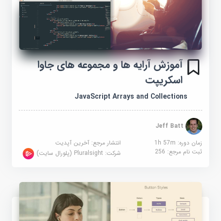
آموزش آرایه ها و مجموعه های جاوا
اسکریپت
JavaScript Arrays and Collections
Jeff Batt
زمان دوره: 1h 57m
انتشار مرجع:
آخرین آپدیت
ثبت نام مرجع:
256
شرکت:
Pluralsight (پلورال سایت)