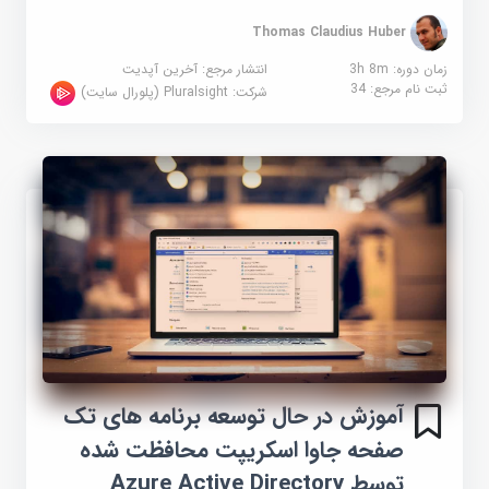
Thomas Claudius Huber
زمان دوره: 3h 8m
انتشار مرجع:
آخرین آپدیت
ثبت نام مرجع:
34
شرکت:
Pluralsight (پلورال سایت)
آموزش در حال توسعه برنامه های تک
صفحه جاوا اسکریپت محافظت شده
توسط Azure Active Directory