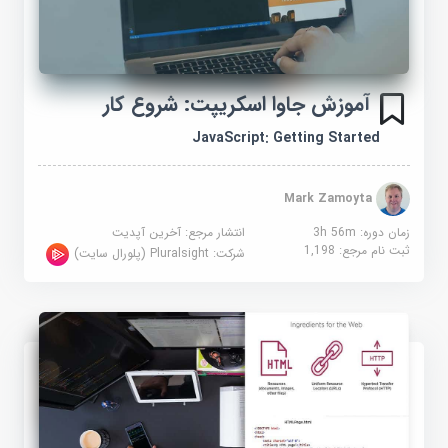
آموزش جاوا اسکریپت: شروع کار
JavaScript: Getting Started
Mark Zamoyta
زمان دوره: 3h 56m
انتشار مرجع:
آخرین آپدیت
ثبت نام مرجع:
1,198
شرکت:
Pluralsight (پلورال سایت)