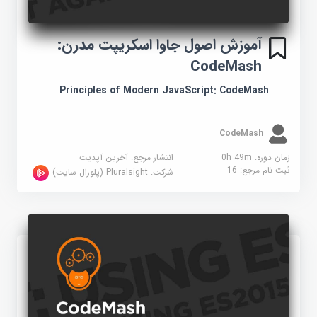
آموزش اصول جاوا اسکریپت مدرن:
CodeMash
Principles of Modern JavaScript: CodeMash
CodeMash
زمان دوره: 0h 49m
انتشار مرجع:
آخرین آپدیت
ثبت نام مرجع:
16
شرکت:
Pluralsight (پلورال سایت)