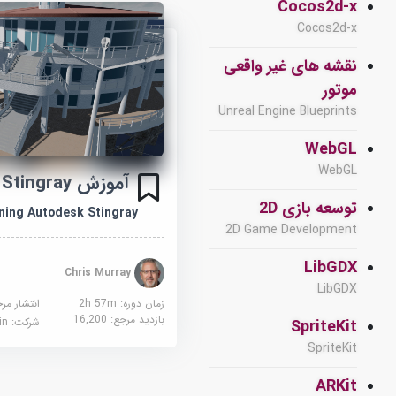
Cocos2d-x
Cocos2d-x
نقشه های غیر واقعی
موتور
Unreal Engine Blueprints
WebGL
WebGL
آموزش Autodesk Stingray
توسعه بازی 2D
ning Autodesk Stingray
2D Game Development
LibGDX
Chris Murray
LibGDX
زمان دوره: 2h 57m
انتشار مر
بازدید مرجع:
16,200
شرکت:
edin
SpriteKit
SpriteKit
ARKit