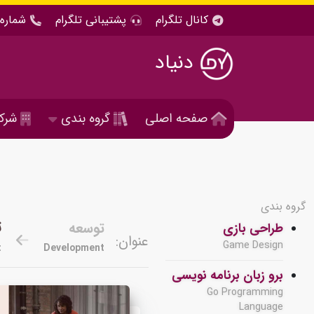
کانال تلگرام
پشتیبانی تلگرام
شماره 
دنیاد
صفحه اصلی
گروه بندی
شرک
گروه بندی
ت
توسعه
طراحی بازی
عنوان:
Game Design
t
Development
برو زبان برنامه نویسی
Go Programming
Language