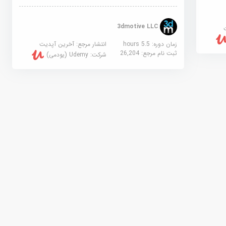
3dmotive LLC
زمان دوره: 5.5 hours
انتشار مرجع:
آخرین آپدیت
ثبت نام مرجع:
26,204
شرکت:
Udemy (یودمی)