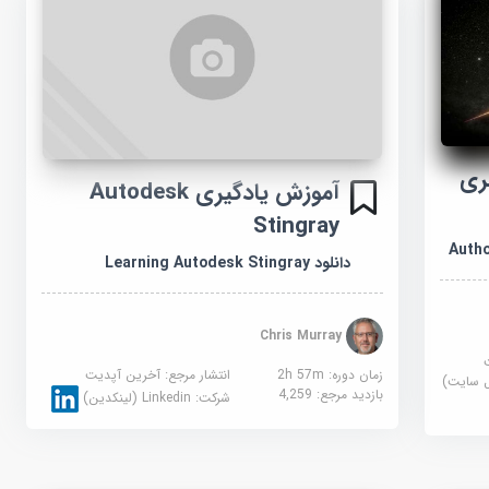
ری
آموزش یادگیری Autodesk
Stingray
Autho
دانلود Learning Autodesk Stingray
Chris Murray
زمان دوره: 2h 57m
انتشار مرجع:
آخرین آپدیت
بازدید مرجع:
4,259
شرکت:
Linkedin (لینکدین)