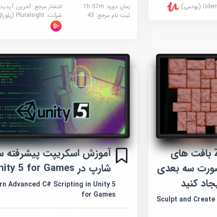
زمان دوره: 1h 57m
انتشار مرجع:
آخرین آپدیت
U (یودمی)
ثبت نام مرجع:
43
شرکت:
Pluralsight (پلورال سایت)
آموزش با ZBrush بافت های
آموزش اسکریپت پیشرفته 
صورت سه بعدی
شارپ در Unity 5 for Games
اد کنید
rn Advanced C# Scripting in Unity 5
for Games
Sculpt and Create 