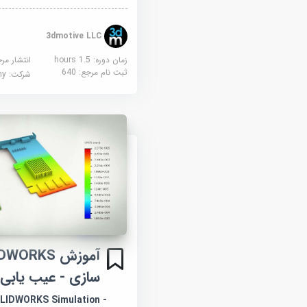
3dmotive LLC
زمان دوره: 1.5 hours
انتشار مر
ثبت نام مرجع:
640
شرکت:
demy
سازی - عیب یابی
LIDWORKS Simulation -