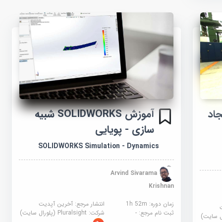
SO - ایجاد
آموزش SOLIDWORKS شبیه
سازی - پویایی
SOLIDWORKS Simulation - Dynamics
Arvind Sivarama
Krishnan
زمان دوره: 1h 52m
انتشار مرجع:
آخرین آپدیت
ثبت نام مرجع:
-
شرکت:
Pluralsight (پلورال سایت)