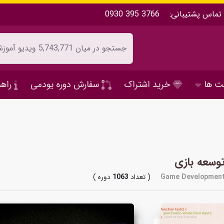
تماس پشتیبانی:
0930 395 3766
ت ها
خرید اشتراک
سفارش دوره یودمی
راهن
وسعه بازی
Game Developmen
( تعداد
1063
دوره )