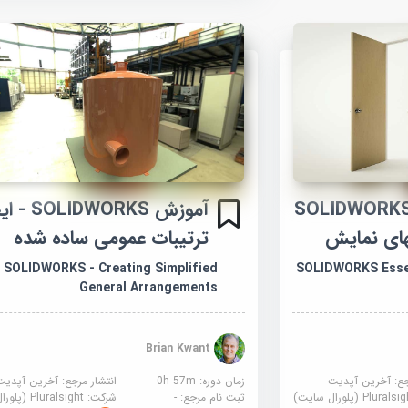
موزش ملزومات SOLIDWORKS
آموزش LIDWORKS
های نمایش
ترتیبات عمومی ساده شده
SOLIDWORKS - Creating Simplified
SOLIDWORKS Essen
General Arrangements
Brian Kwant
جع:
آخرین آپدیت
زمان دوره: 0h 57m
انتشار مرجع:
آخرین آپدیت
Plural (پلورال سایت)
ثبت نام مرجع:
-
شرکت:
Pluralsight (پلورال سایت)