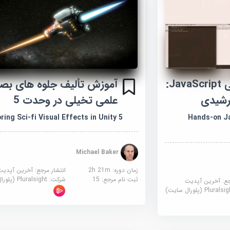
آموزش پروژه عملی JavaScript:
آموزش تألیف جلوه های بص
رشیدی
علمی تخیلی در وحدت 5
ring Sci-fi Visual Effects in Unity 5
Hands-on Ja
Michael Baker
زمان دوره: 2h 21m
انتشار مرجع:
آخرین آپدیت
ثبت نام مرجع:
15
شرکت:
Pluralsight (پلورال سایت)
جع:
آخرین آپدیت
Plural (پلورال سایت)