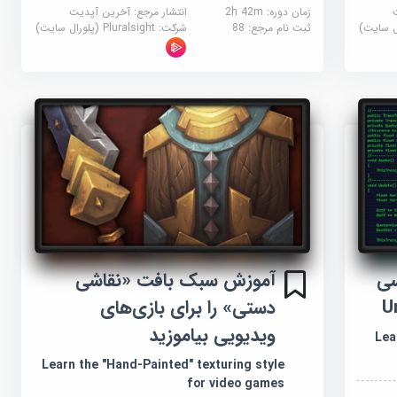
زمان دوره: 2h 42m
انتشار مرجع:
آخرین آپدیت
ثبت نام مرجع:
88
شرکت:
Pluralsight (پلورال سایت)
سی
آموزش سبک بافت «نقاشی
دستی» را برای بازی‌های
ویدیویی بیاموزید
Lea
Learn the "Hand-Painted" texturing style
for video games