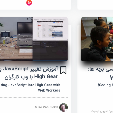
سی بچه ها:
آموزش تغییر t
!
High Gear با وب کارگران
Coding 
fting JavaScript into High Gear with
Web Workers
Mike Van Sickle
جع:
آخرین آپدیت