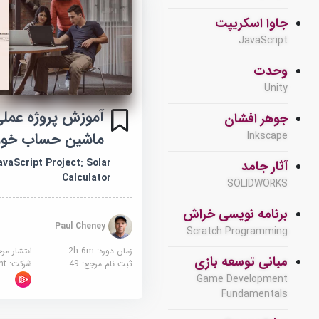
جاوا اسکریپت
JavaScript
وحدت
Unity
جوهر افشان
ماشین حساب خو
Inkscape
vaScript Project: Solar
آثار جامد
Calculator
SOLIDWORKS
برنامه نویسی خراش
Paul Cheney
Scratch Programming
زمان دوره: 2h 6m
انتشار مر
مبانی توسعه بازی
ثبت نام مرجع:
49
شرکت:
sight
Game Development
Fundamentals