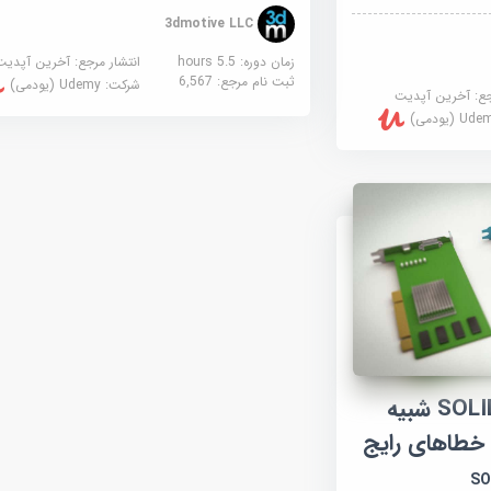
3dmotive LLC
زمان دوره: 5.5 hours
انتشار مرجع:
آخرین آپدیت
ثبت نام مرجع:
6,567
شرکت:
Udemy (یودمی)
جع:
آخرین آپدیت
U (یودمی)
آموزش SOLIDWORKS شبیه
 خطاهای رایج
SO