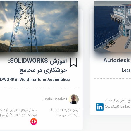
آموزش SOLIDWORKS:
جوشکاری در مجامع
Lear
DWORKS: Weldments in Assemblies
Chris Scarlett
جع:
آخرین آپدیت
Link (لینکدین)
زمان دوره: 3h 52m
انتشار مرجع:
آخرین آپدیت
ثبت نام مرجع:
-
شرکت:
Pluralsight (پلورال سایت)