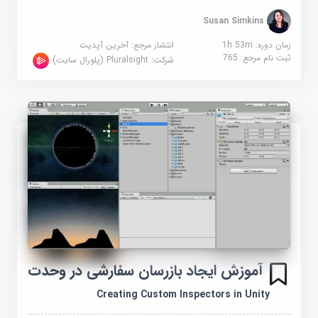
Susan Simkins
زمان دوره: 1h 53m
انتشار مرجع:
آخرین آپدیت
ثبت نام مرجع:
765
شرکت:
Pluralsight (پلورال سایت)
آموزش ایجاد بازرسان سفارشی در وحدت
Creating Custom Inspectors in Unity