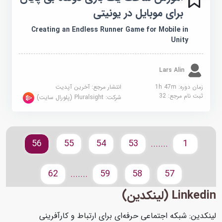
برای موبایل در یونیتی
Creating an Endless Runner Game for Mobile in
Unity
Lars Alin
زمان دوره: 1h 47m
انتشار مرجع:
آخرین آپدیت
ثبت نام مرجع:
32
شرکت:
Pluralsight (پلورال سایت)
56
55
54
53
1
.......
62
59
58
57
.......
Linkedin (لینکدین)
لینکدین: شبکه اجتماعی حرفه‌ای برای ارتباط و کارآفرینی