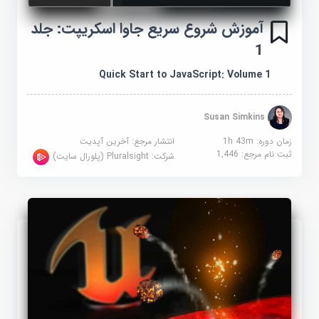
آموزش شروع سریع جاوا اسکریپت: جلد
1
Quick Start to JavaScript: Volume 1
Susan Simkins
زمان دوره: 1h 43m
انتشار مرجع:
آخرین آپدیت
ثبت نام مرجع:
1,446
شرکت:
Pluralsight (پلورال سایت)