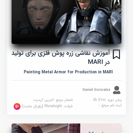
آموزش نقاشی زره پوش فلزی برای تولید
در MARI
Painting Metal Armor for Production in MARI
Daniel Gonzalez
زمان دوره: 3h 51m
انتشار مرجع:
آخرین آپدیت
ثبت نام مرجع:
-
شرکت:
Pluralsight (پلورال سایت)