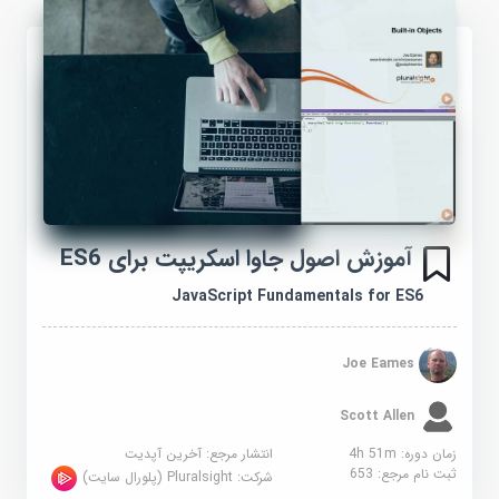
آموزش اصول جاوا اسکریپت برای ES6
JavaScript Fundamentals for ES6
Joe Eames
Scott Allen
زمان دوره: 4h 51m
انتشار مرجع:
آخرین آپدیت
ثبت نام مرجع:
653
شرکت:
Pluralsight (پلورال سایت)