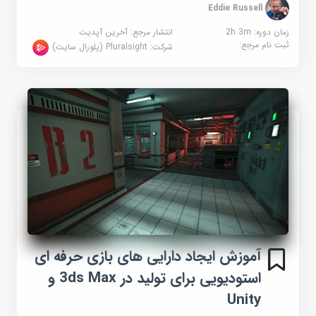
Eddie Russell
زمان دوره: 2h 3m
انتشار مرجع:
آخرین آپدیت
ثبت نام مرجع:
شرکت:
Pluralsight (پلورال سایت)
آموزش ایجاد دارایی های بازی حرفه ای
استودیویی برای تولید در 3ds Max و
Unity