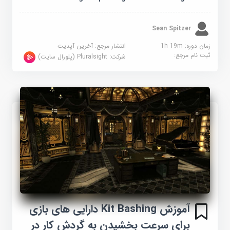
Sean Spitzer
زمان دوره: 1h 19m
انتشار مرجع:
آخرین آپدیت
ثبت نام مرجع:
شرکت:
Pluralsight (پلورال سایت)
آموزش Kit Bashing دارایی های بازی
برای سرعت بخشیدن به گردش کار در