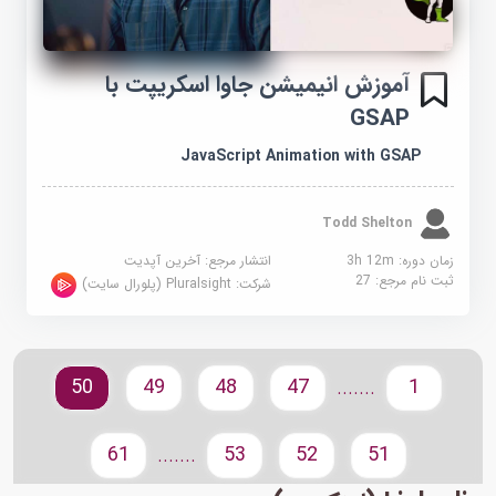
آموزش انیمیشن جاوا اسکریپت با
GSAP
JavaScript Animation with GSAP
Todd Shelton
زمان دوره: 3h 12m
انتشار مرجع:
آخرین آپدیت
ثبت نام مرجع:
27
شرکت:
Pluralsight (پلورال سایت)
50
49
48
47
1
.......
61
53
52
51
.......