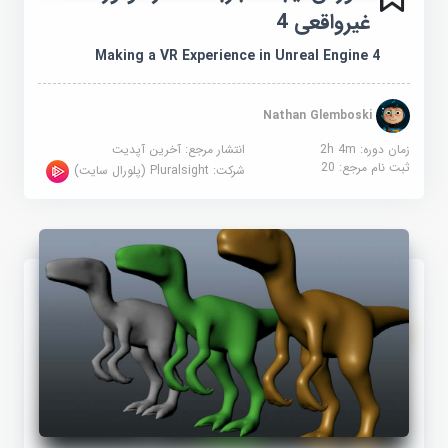
غیرواقعی 4
Making a VR Experience in Unreal Engine 4
Nathan Glemboski
زمان دوره: 2h 4m
انتشار مرجع:
آخرین آپدیت
ثبت نام مرجع:
20
شرکت:
Pluralsight (پلورال سایت)