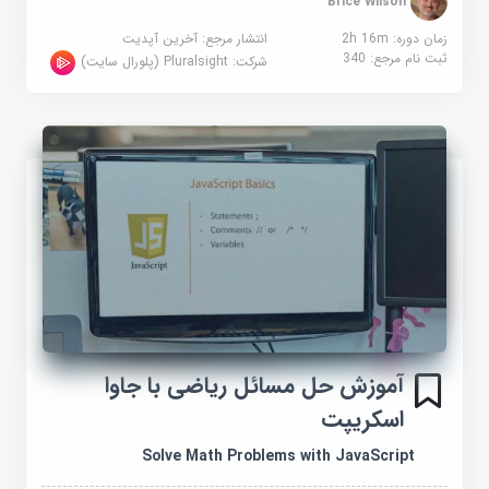
Brice Wilson
زمان دوره: 2h 16m
انتشار مرجع:
آخرین آپدیت
ثبت نام مرجع:
340
شرکت:
Pluralsight (پلورال سایت)
آموزش حل مسائل ریاضی با جاوا
اسکریپت
Solve Math Problems with JavaScript