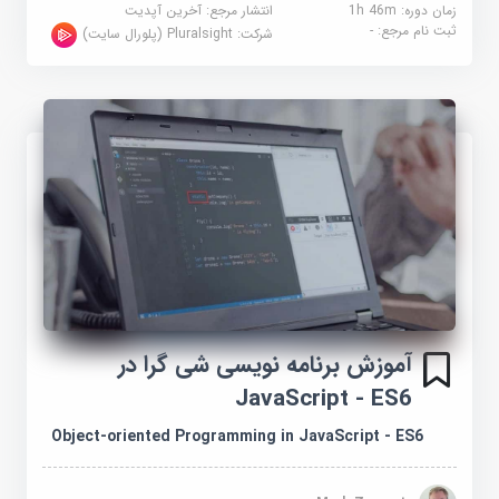
زمان دوره: 1h 46m
انتشار مرجع:
آخرین آپدیت
ثبت نام مرجع:
-
شرکت:
Pluralsight (پلورال سایت)
آموزش برنامه نویسی شی گرا در
JavaScript - ES6
Object-oriented Programming in JavaScript - ES6