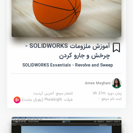
آموزش ملزومات SOLIDWORKS -
چرخش و جارو کردن
SOLIDWORKS Essentials - Revolve and Sweep
Amee Meghani
زمان دوره: 0h 37m
انتشار مرجع:
آخرین آپدیت
ثبت نام مرجع:
-
شرکت:
Pluralsight (پلورال سایت)