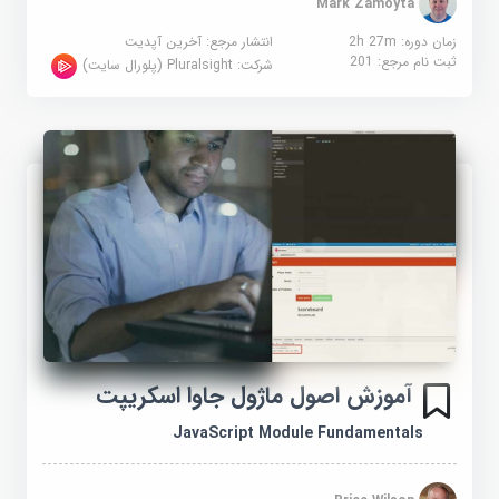
Mark Zamoyta
زمان دوره: 2h 27m
انتشار مرجع:
آخرین آپدیت
ثبت نام مرجع:
201
شرکت:
Pluralsight (پلورال سایت)
آموزش اصول ماژول جاوا اسکریپت
JavaScript Module Fundamentals