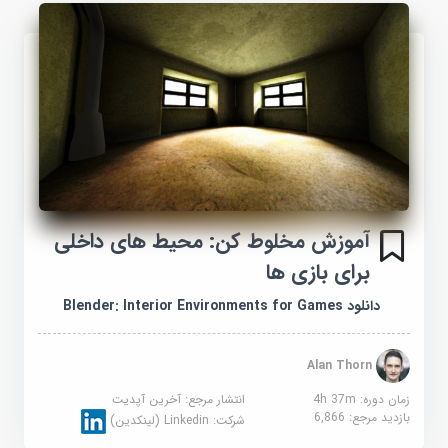
آموزش مخلوط کن: محیط های داخلی
برای بازی ها
دانلود Blender: Interior Environments for Games
Alan Thorn
زمان دوره: 4h 37m
انتشار مرجع:
آخرین آپدیت
بازدید مرجع:
6,866
شرکت:
Linkedin (لینکدین)