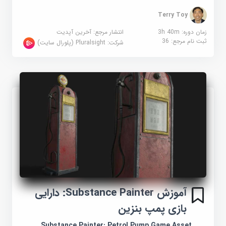
Terry Toy
زمان دوره: 3h 40m
انتشار مرجع:
آخرین آپدیت
ثبت نام مرجع:
36
شرکت:
Pluralsight (پلورال سایت)
آموزش Substance Painter: دارایی
بازی پمپ بنزین
Substance Painter: Petrol Pump Game Asset