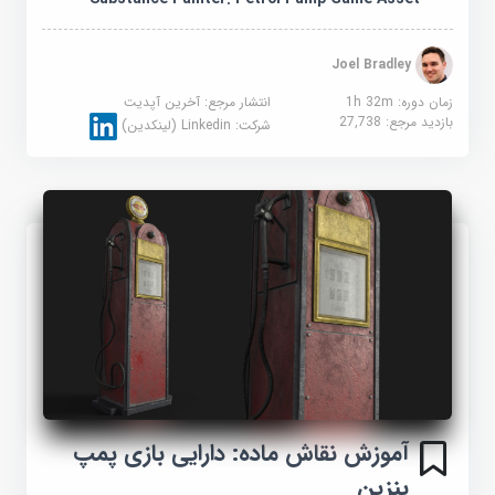
Joel Bradley
زمان دوره: 1h 32m
انتشار مرجع:
آخرین آپدیت
بازدید مرجع:
27,738
شرکت:
Linkedin (لینکدین)
آموزش نقاش ماده: دارایی بازی پمپ
بنزین