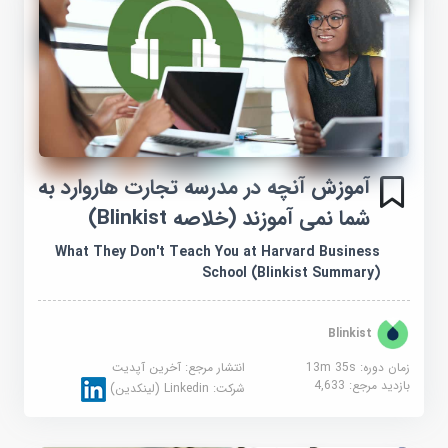
آموزش آنچه در مدرسه تجارت هاروارد به
شما نمی آموزند (خلاصه Blinkist)
What They Don't Teach You at Harvard Business
School (Blinkist Summary)
Blinkist
زمان دوره: 13m 35s
انتشار مرجع:
آخرین آپدیت
بازدید مرجع:
4,633
شرکت:
Linkedin (لینکدین)