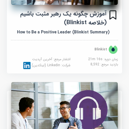
آموزش چگونه یک رهبر مثبت باشیم
(خلاصه Blinkist)
How to Be a Positive Leader (Blinkist Summary)
Blinkist
زمان دوره: 21m 16s
انتشار مرجع:
آخرین آپدیت
بازدید مرجع:
8,592
شرکت:
Linkedin (لینکدین)