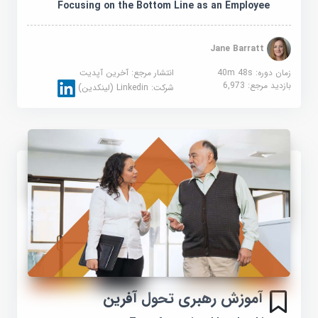
Focusing on the Bottom Line as an Employee
Jane Barratt
زمان دوره: 40m 48s
انتشار مرجع:
آخرین آپدیت
بازدید مرجع:
6,973
شرکت:
Linkedin (لینکدین)
آموزش رهبری تحول آفرین