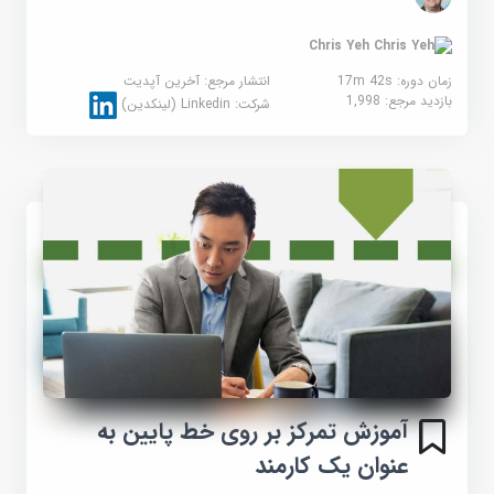
Chris Yeh
زمان دوره: 17m 42s
انتشار مرجع:
آخرین آپدیت
بازدید مرجع:
1,998
شرکت:
Linkedin (لینکدین)
آموزش تمرکز بر روی خط پایین به
عنوان یک کارمند