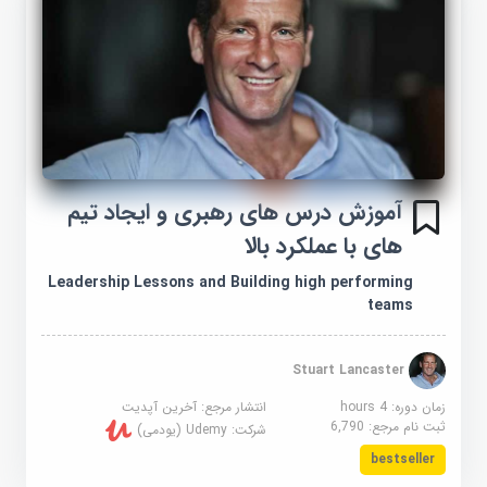
آموزش درس های رهبری و ایجاد تیم
های با عملکرد بالا
Leadership Lessons and Building high performing
teams
Stuart Lancaster
زمان دوره: 4 hours
انتشار مرجع:
آخرین آپدیت
ثبت نام مرجع:
6,790
شرکت:
Udemy (یودمی)
bestseller