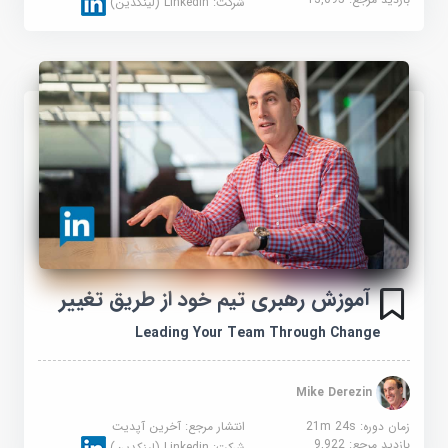
شرکت:
Linkedin (لینکدین)
آموزش رهبری تیم خود از طریق تغییر
Leading Your Team Through Change
Mike Derezin
زمان دوره: 21m 24s
انتشار مرجع:
آخرین آپدیت
بازدید مرجع:
9,922