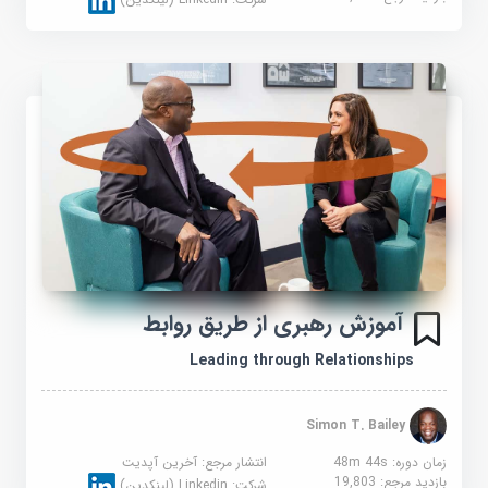
شرکت:
Linkedin (لینکدین)
آموزش رهبری از طریق روابط
Leading through Relationships
Simon T. Bailey
زمان دوره: 48m 44s
انتشار مرجع:
آخرین آپدیت
بازدید مرجع:
19,803
شرکت:
Linkedin (لینکدین)