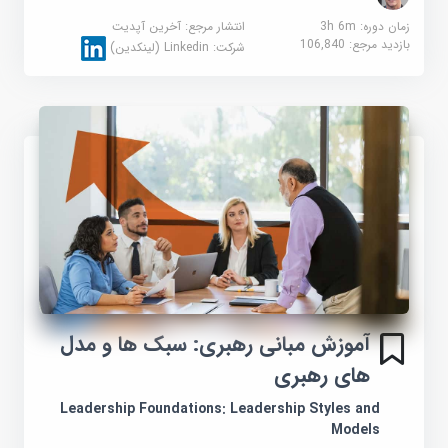
زمان دوره: 3h 6m
انتشار مرجع:
آخرین آپدیت
بازدید مرجع:
106,840
شرکت:
Linkedin (لینکدین)
آموزش مبانی رهبری: سبک ها و مدل
های رهبری
Leadership Foundations: Leadership Styles and
Models