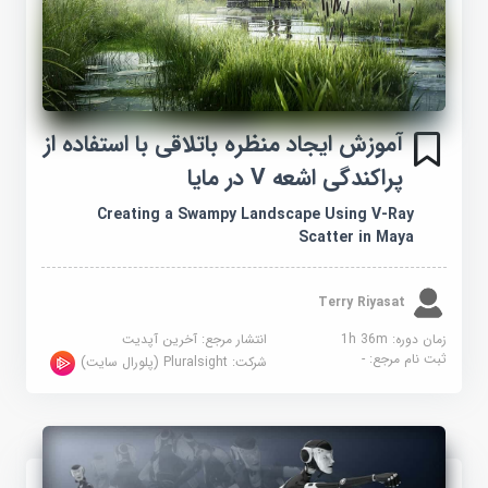
آموزش ایجاد منظره باتلاقی با استفاده از
پراکندگی اشعه V در مایا
Creating a Swampy Landscape Using V-Ray
Scatter in Maya
Terry Riyasat
زمان دوره: 1h 36m
انتشار مرجع:
آخرین آپدیت
ثبت نام مرجع:
-
شرکت:
Pluralsight (پلورال سایت)