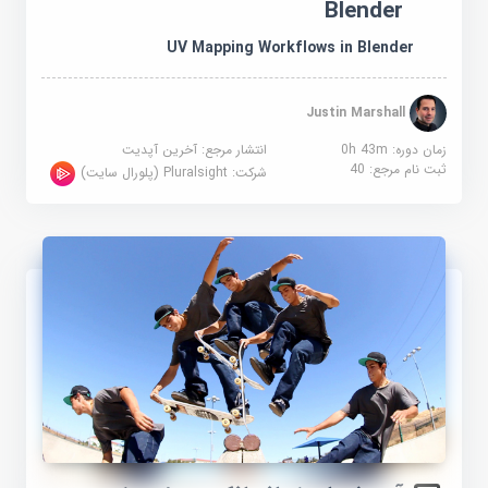
Blender
UV Mapping Workflows in Blender
Justin Marshall
زمان دوره: 0h 43m
انتشار مرجع:
آخرین آپدیت
ثبت نام مرجع:
40
شرکت:
Pluralsight (پلورال سایت)