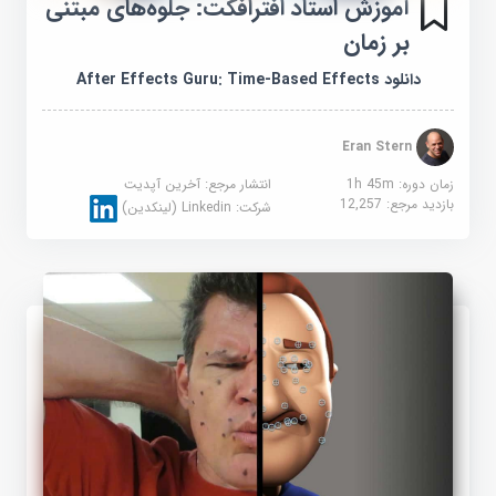
آموزش استاد افترافکت: جلوه‌های مبتنی
بر زمان
دانلود After Effects Guru: Time-Based Effects
Eran Stern
زمان دوره: 1h 45m
انتشار مرجع:
آخرین آپدیت
بازدید مرجع:
12,257
شرکت:
Linkedin (لینکدین)