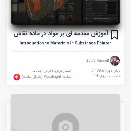
آموزش مقدمه ای بر مواد در ماده نقاش
Introduction to Materials in Substance Painter
Eddie Russell
زمان دوره: 0h 39m
انتشار مرجع:
آخرین آپدیت
ثبت نام مرجع:
14
شرکت:
Pluralsight (پلورال سایت)