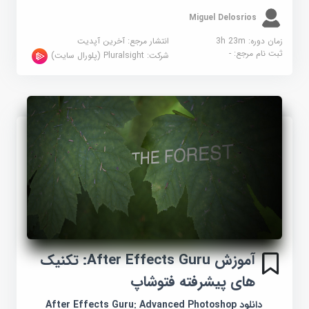
Miguel Delosrios
زمان دوره: 3h 23m
انتشار مرجع:
آخرین آپدیت
ثبت نام مرجع:
-
شرکت:
Pluralsight (پلورال سایت)
آموزش After Effects Guru: تکنیک
های پیشرفته فتوشاپ
دانلود After Effects Guru: Advanced Photoshop