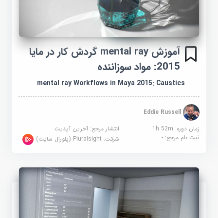
آموزش mental ray گردش کار در مایا
2015: مواد سوزاننده
mental ray Workflows in Maya 2015: Caustics
Eddie Russell
زمان دوره: 1h 52m
انتشار مرجع:
آخرین آپدیت
ثبت نام مرجع:
-
شرکت:
Pluralsight (پلورال سایت)