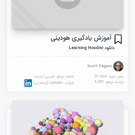
آموزش یادگیری هودینی
دانلود Learning Houdini
Scott Pagano
زمان دوره: 2h 56m
انتشار مرجع:
آخرین آپدیت
بازدید مرجع:
6,387
شرکت:
Linkedin (لینکدین)