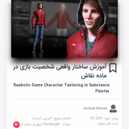
آموزش ساختار واقعی شخصیت بازی در
ماده نقاش
Realistic Game Character Texturing in Substance
Painter
Joshua Kinney
زمان دوره: 5h 22m
انتشار مرجع:
آخرین آپدیت
ثبت نام مرجع:
-
شرکت:
Pluralsight (پلورال سایت)