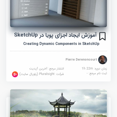
آموزش ایجاد اجزای پویا در SketchUp
Creating Dynamic Components in SketchUp
Pierre Derenoncourt
زمان دوره: 1h 22m
انتشار مرجع:
آخرین آپدیت
ثبت نام مرجع:
-
شرکت:
Pluralsight (پلورال سایت)