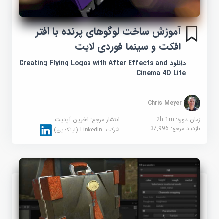
آموزش ساخت لوگوهای پرنده با افتر
افکت و سینما فوردی لایت
دانلود Creating Flying Logos with After Effects and
Cinema 4D Lite
Chris Meyer
زمان دوره: 2h 1m
انتشار مرجع:
آخرین آپدیت
بازدید مرجع:
37,996
شرکت:
Linkedin (لینکدین)