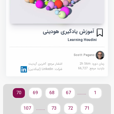
آموزش یادگیری هودینی
Learning Houdini
Scott Pagano
زمان دوره: 2h 56m
انتشار مرجع:
آخرین آپدیت
بازدید مرجع:
66,727
شرکت:
Linkedin (لینکدین)
70
69
68
67
1
.......
107
73
72
71
.......