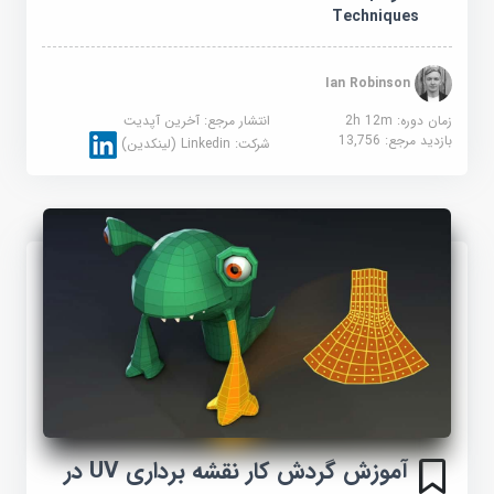
Techniques
Ian Robinson
زمان دوره: 2h 12m
انتشار مرجع:
آخرین آپدیت
بازدید مرجع:
13,756
شرکت:
Linkedin (لینکدین)
آموزش گردش کار نقشه برداری UV در