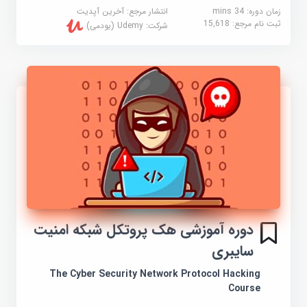
زمان دوره: 34 mins
انتشار مرجع:
آخرین آپدیت
ثبت نام مرجع:
15,618
شرکت:
Udemy (یودمی)
دوره آموزشی هک پروتکل شبکه امنیت
سایبری
The Cyber Security Network Protocol Hacking
Course