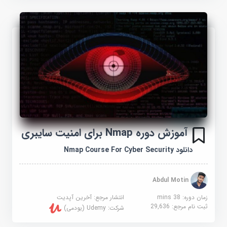
آموزش دوره Nmap برای امنیت سایبری
دانلود Nmap Course For Cyber Security
Abdul Motin
زمان دوره: 38 mins
انتشار مرجع:
آخرین آپدیت
ثبت نام مرجع:
29,636
شرکت:
Udemy (یودمی)