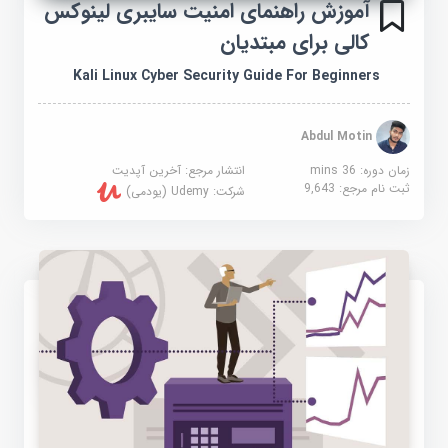
آموزش راهنمای امنیت سایبری لینوکس
کالی برای مبتدیان
Kali Linux Cyber Security Guide For Beginners
Abdul Motin
زمان دوره: 36 mins
انتشار مرجع:
آخرین آپدیت
ثبت نام مرجع:
9,643
شرکت:
Udemy (یودمی)