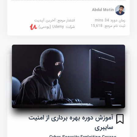
Abdul Motin
زمان دوره: 34 mins
انتشار مرجع:
آخرین آپدیت
ثبت نام مرجع:
15,618
شرکت:
Udemy (یودمی)
آموزش دوره بهره برداری از امنیت
سایبری