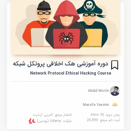
دوره آموزشی هک اخلاقی پروتکل شبکه
Network Protocol Ethical Hacking Course
Abdul Motin
Marufa Yasmin
زمان دوره: 35 mins
انتشار مرجع:
آخرین آپدیت
ثبت نام مرجع:
20,890
شرکت:
Udemy (یودمی)