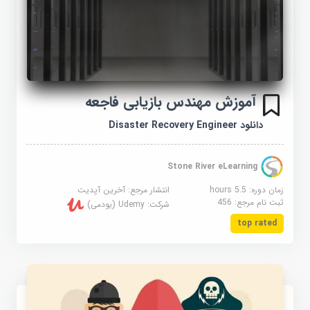
آموزش مهندس بازیابی فاجعه
دانلود Disaster Recovery Engineer
Stone River eLearning
زمان دوره: 5.5 hours
انتشار مرجع:
آخرین آپدیت
ثبت نام مرجع:
456
شرکت:
Udemy (یودمی)
top rated