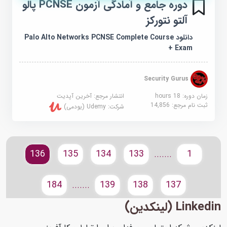
دوره جامع و آمادگی آزمون PCNSE پالو
آلتو نتورکز
دانلود Palo Alto Networks PCNSE Complete Course
+ Exam
Security Gurus
زمان دوره: 18 hours
انتشار مرجع:
آخرین آپدیت
ثبت نام مرجع:
14,856
شرکت:
Udemy (یودمی)
136
135
134
133
1
.......
184
139
138
137
.......
Linkedin (لینکدین)