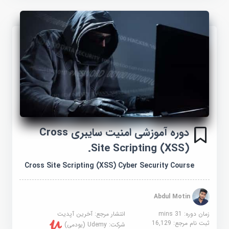
دوره آموزشی امنیت سایبری Cross
Site Scripting (XSS).
Cross Site Scripting (XSS) Cyber Security Course
Abdul Motin
زمان دوره: 31 mins
انتشار مرجع:
آخرین آپدیت
ثبت نام مرجع:
16,129
شرکت:
Udemy (یودمی)