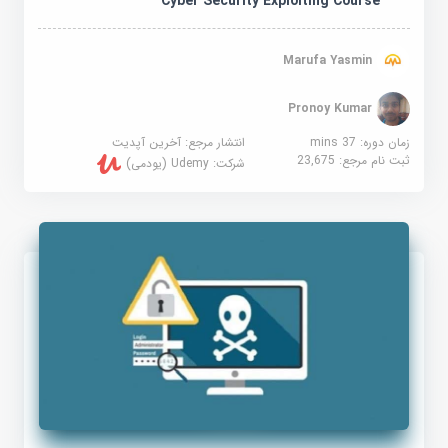
Cyber Security Exploiting Course
Marufa Yasmin
Pronoy Kumar
زمان دوره: 37 mins
انتشار مرجع:
آخرین آپدیت
ثبت نام مرجع:
23,675
شرکت:
Udemy (یودمی)