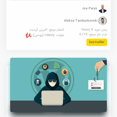
Joe Parys
Aleksa Tamburkovski
زمان دوره: 8 hours
انتشار مرجع:
آخرین آپدیت
ثبت نام مرجع:
6,118
شرکت:
Udemy (یودمی)
bestseller