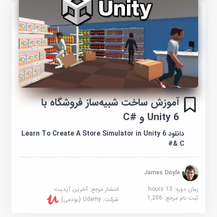
آموزش ساخت شبیه‌ساز فروشگاه با
Unity 6 و #C
دانلود Learn To Create A Store Simulator in Unity 6
& C#
James Doyle
زمان دوره: 13 hours
انتشار مرجع:
آخرین آپدیت
ثبت نام مرجع:
1,206
شرکت:
Udemy (یودمی)