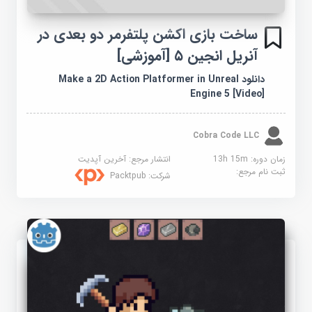
ساخت بازی اکشن پلتفرمر دو بعدی در
آنریل انجین ۵ [آموزشی]
دانلود Make a 2D Action Platformer in Unreal
Engine 5 [Video]
Cobra Code LLC
زمان دوره: 13h 15m
انتشار مرجع:
آخرین آپدیت
ثبت نام مرجع:
شرکت:
Packtpub