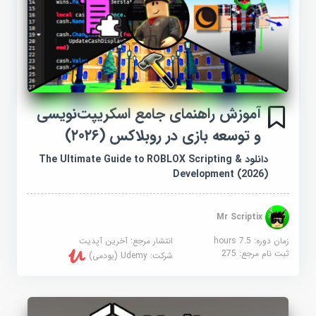
آموزش راهنمای جامع اسکریپت‌نویسی
و توسعه بازی در روبلاکس (۲۰۲۶)
دانلود The Ultimate Guide to ROBLOX Scripting &
Development (2026)
Mr Scriptix
زمان دوره: 7.5 hours
انتشار مرجع:
آخرین آپدیت
ثبت نام مرجع:
275
شرکت:
Udemy (یودمی)