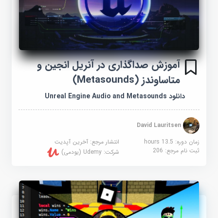
آموزش صداگذاری در آنریل انجین و
متاساوندز (Metasounds)
دانلود Unreal Engine Audio and Metasounds
David Lauritsen
زمان دوره: 13.5 hours
انتشار مرجع:
آخرین آپدیت
ثبت نام مرجع:
206
شرکت:
Udemy (یودمی)