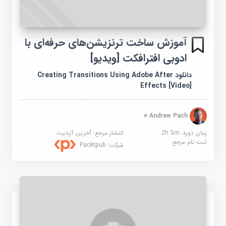
آموزش ساخت ترنزیشن‌های حرفه‌ای با
ادوبی افترافکت [ویدیو]
دانلود Creating Transitions Using Adobe After
Effects [Video]
Andrew Pach ⭐
زمان دوره: 2h 5m
انتشار مرجع:
آخرین آپدیت
ثبت نام مرجع:
شرکت:
Packtpub