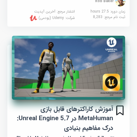
Rob Baker
زمان دوره: 27.5 hours
انتشار مرجع:
آخرین آپدیت
ثبت نام مرجع:
8,283
شرکت:
Udemy (یودمی)
آموزش کاراکترهای قابل بازی
MetaHuman در Unreal Engine 5.7:
درک مفاهیم بنیادی