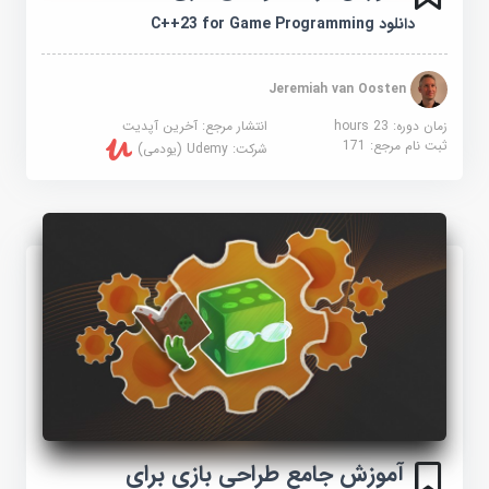
دانلود C++23 for Game Programming
Jeremiah van Oosten
زمان دوره: 23 hours
انتشار مرجع:
آخرین آپدیت
ثبت نام مرجع:
171
شرکت:
Udemy (یودمی)
آموزش جامع طراحی بازی برای