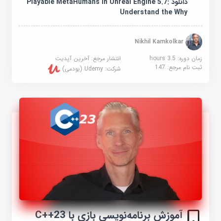
دانلود Playable MetaHumans in Unreal Engine 5.7:
Understand the Why
Nikhil Kamkolkar
زمان دوره: 3.5 hours
انتشار مرجع:
آخرین آپدیت
ثبت نام مرجع:
147
شرکت:
Udemy (یودمی)
آموزش برنامه‌نویسی بازی با C++23