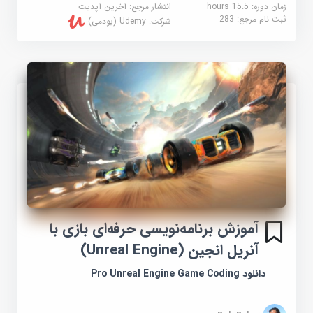
زمان دوره: 15.5 hours
انتشار مرجع:
آخرین آپدیت
ثبت نام مرجع:
283
شرکت:
Udemy (یودمی)
آموزش برنامه‌نویسی حرفه‌ای بازی با
آنریل انجین (Unreal Engine)
دانلود Pro Unreal Engine Game Coding