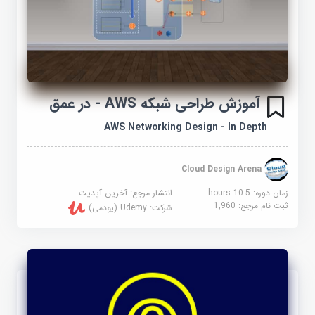
آموزش طراحی شبکه AWS - در عمق
AWS Networking Design - In Depth
Cloud Design Arena
زمان دوره: 10.5 hours
انتشار مرجع:
آخرین آپدیت
ثبت نام مرجع:
1,960
شرکت:
Udemy (یودمی)