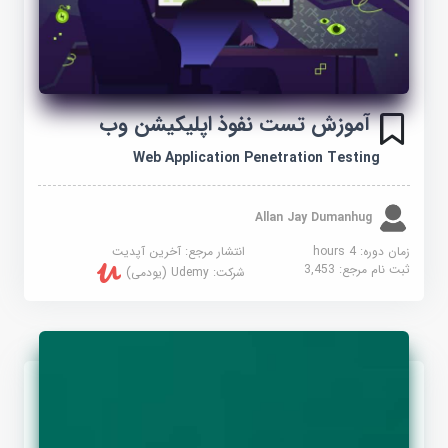
آموزش تست نفوذ اپلیکیشن وب
Web Application Penetration Testing
Allan Jay Dumanhug
زمان دوره: 4 hours
انتشار مرجع:
آخرین آپدیت
ثبت نام مرجع:
3,453
شرکت:
Udemy (یودمی)