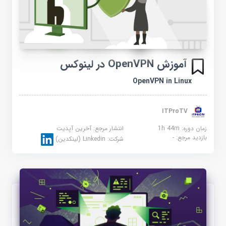
آموزش OpenVPN در لینوکس
OpenVPN in Linux
ITProTV
زمان دوره: 1h 44m
انتشار مرجع:
آخرین آپدیت
بازدید مرجع:
-
شرکت:
Linkedin (لینکدین)