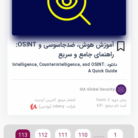
آموزش هوش، ضدجاسوسی و OSINT:
راهنمای جامع و سریع
دانلود Intelligence, Counterintelligence, and OSINT:
A Quick Guide
SIA Global Security
زمان دوره: 2 hours
انتشار مرجع:
آخرین آپدیت
ثبت نام مرجع:
631
شرکت:
Udemy (یودمی)
113
112
111
110
1
.......