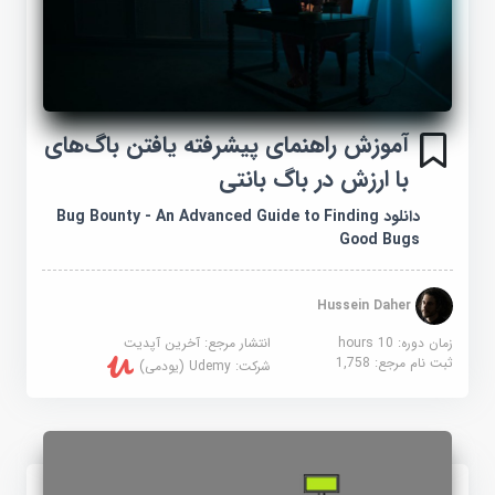
آموزش راهنمای پیشرفته یافتن باگ‌های
با ارزش در باگ بانتی
دانلود Bug Bounty - An Advanced Guide to Finding
Good Bugs
Hussein Daher
زمان دوره: 10 hours
انتشار مرجع:
آخرین آپدیت
ثبت نام مرجع:
1,758
شرکت:
Udemy (یودمی)