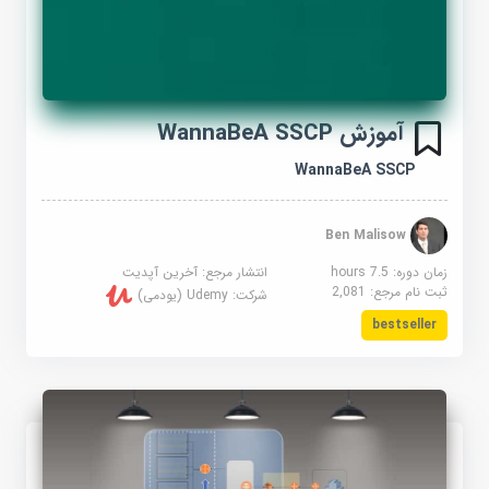
آموزش WannaBeA SSCP
WannaBeA SSCP
Ben Malisow
زمان دوره: 7.5 hours
انتشار مرجع:
آخرین آپدیت
ثبت نام مرجع:
2,081
شرکت:
Udemy (یودمی)
bestseller