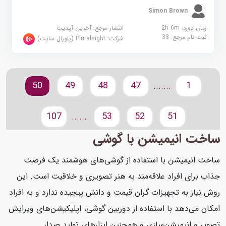
Simon Brown
زمان دوره: 2h 6m
انتشار مرجع:
آخرین آپدیت
ثبت نام مرجع:
33
شرکت:
Pluralsight (پلورال سایت)
50
49
48
47
1
.......
107
53
52
51
.......
ساخت انیمیشن با گوشی
ساخت انیمیشن با استفاده از گوشی‌های هوشمند یک فرصت
جذاب برای افراد علاقه‌مند به هنر تصویری و خلاقیت است. این
روش نیاز به تجهیزات گران قیمت و دانش پیچیده ندارد و به افراد
امکان می‌دهد با استفاده از دوربین گوشی، اپلیکیشن‌های ویرایش
تصویر و انیمیشن‌سازی و همچنین ابزارهای تولید صدا،