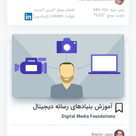
زمان دوره: 34m 32s
انتشار مرجع:
آخرین آپدیت
بازدید مرجع:
79,037
شرکت:
Linkedin (لینکدین)
آموزش بنیادهای رسانه دیجیتال
Digital Media Foundations
Maxim Jago