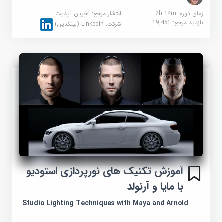
زمان دوره: 2h 14m
انتشار مرجع:
آخرین آپدیت
بازدید مرجع:
19,451
شرکت:
Linkedin (لینکدین)
آموزش تکنیک های نورپردازی استودیو
با مایا و آرنولد
Studio Lighting Techniques with Maya and Arnold