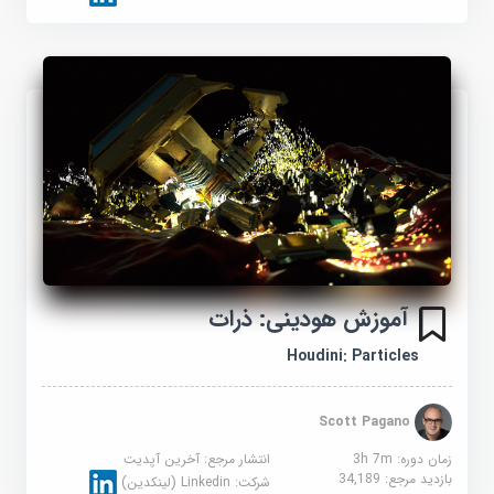
آموزش هودینی: ذرات
Houdini: Particles
Scott Pagano
زمان دوره: 3h 7m
انتشار مرجع:
آخرین آپدیت
بازدید مرجع:
34,189
شرکت:
Linkedin (لینکدین)