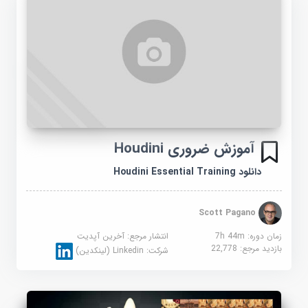
آموزش ضروری Houdini
دانلود Houdini Essential Training
Scott Pagano
زمان دوره: 7h 44m
انتشار مرجع:
آخرین آپدیت
بازدید مرجع:
22,778
شرکت:
Linkedin (لینکدین)