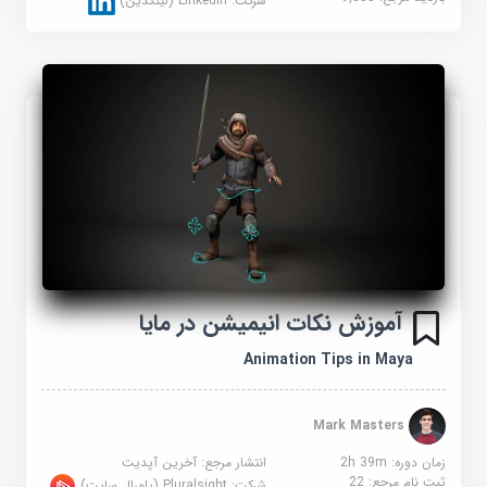
شرکت:
Linkedin (لینکدین)
آموزش نکات انیمیشن در مایا
Animation Tips in Maya
Mark Masters
زمان دوره: 2h 39m
انتشار مرجع:
آخرین آپدیت
ثبت نام مرجع:
22
شرکت:
Pluralsight (پلورال سایت)