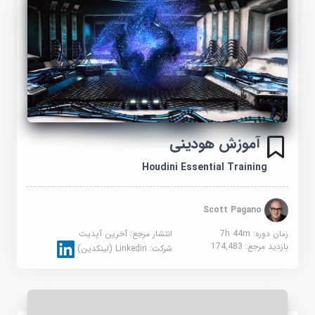
آموزش هودینی
Houdini Essential Training
Scott Pagano
زمان دوره: 7h 44m
انتشار مرجع:
آخرین آپدیت
بازدید مرجع:
174,483
شرکت:
Linkedin (لینکدین)