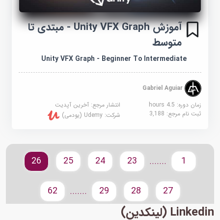
آموزش Unity VFX Graph - مبتدی تا
متوسط
Unity VFX Graph - Beginner To Intermediate
Gabriel Aguiar
زمان دوره: 4.5 hours
انتشار مرجع:
آخرین آپدیت
ثبت نام مرجع:
3,188
شرکت:
Udemy (یودمی)
26
25
24
23
1
.......
62
29
28
27
.......
Linkedin (لینکدین)