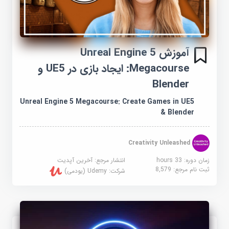
آموزش Unreal Engine 5
Megacourse: ایجاد بازی در UE5 و
Blender
Unreal Engine 5 Megacourse: Create Games in UE5
& Blender
Creativity Unleashed
زمان دوره: 33 hours
انتشار مرجع:
آخرین آپدیت
ثبت نام مرجع:
8,579
شرکت:
Udemy (یودمی)