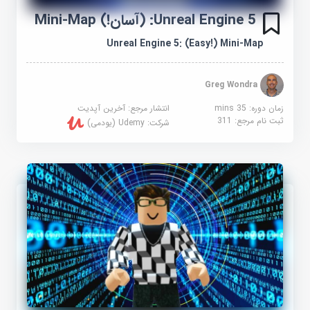
Unreal Engine 5: (آسان!) Mini-Map
Unreal Engine 5: (Easy!) Mini-Map
Greg Wondra
زمان دوره: 35 mins
انتشار مرجع:
آخرین آپدیت
ثبت نام مرجع:
311
شرکت:
Udemy (یودمی)