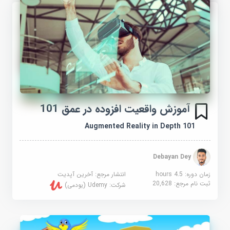
آموزش واقعیت افزوده در عمق 101
Augmented Reality in Depth 101
Debayan Dey
زمان دوره: 4.5 hours
انتشار مرجع:
آخرین آپدیت
ثبت نام مرجع:
20,628
شرکت:
Udemy (یودمی)