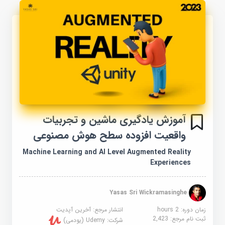
آموزش یادگیری ماشین و تجربیات
واقعیت افزوده سطح هوش مصنوعی
Machine Learning and AI Level Augmented Reality
Experiences
Yasas Sri Wickramasinghe
زمان دوره: 2 hours
انتشار مرجع:
آخرین آپدیت
ثبت نام مرجع:
2,423
شرکت:
Udemy (یودمی)