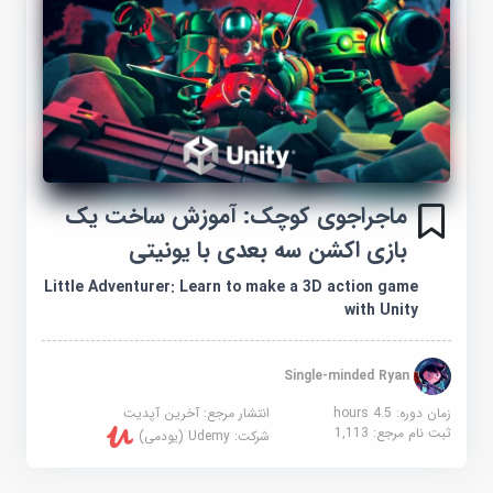
ماجراجوی کوچک: آموزش ساخت یک
بازی اکشن سه بعدی با یونیتی
Little Adventurer: Learn to make a 3D action game
with Unity
Single-minded Ryan
زمان دوره: 4.5 hours
انتشار مرجع:
آخرین آپدیت
ثبت نام مرجع:
1,113
شرکت:
Udemy (یودمی)