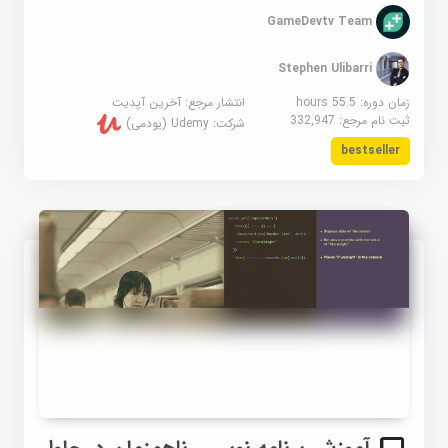
GameDevtv Team
Stephen Ulibarri
زمان دوره: 55.5 hours
انتشار مرجع:
آخرین آپدیت
ثبت نام مرجع:
332,947
شرکت:
Udemy (یودمی)
bestseller