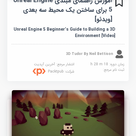
آموزش راهنمای مبتدی Unreal Engine
5 برای ساختن یک محیط سه بعدی
[ویدئو]
Unreal Engine 5 Beginner’s Guide to Building a 3D
Environment [Video]
3D Tudor By Neil Bettison
زمان دوره: 18 h 28 m
انتشار مرجع:
آخرین آپدیت
ثبت نام مرجع:
شرکت:
Packtpub