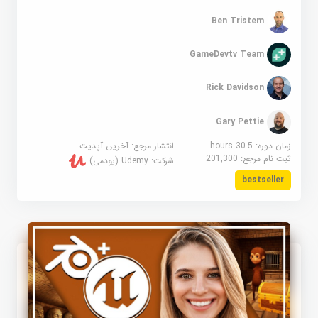
Ben Tristem
GameDevtv Team
Rick Davidson
Gary Pettie
زمان دوره: 30.5 hours
انتشار مرجع:
آخرین آپدیت
ثبت نام مرجع:
201,300
شرکت:
Udemy (یودمی)
bestseller