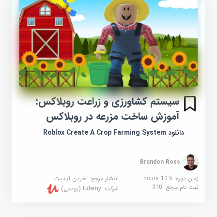
سیستم کشاورزی و زراعت روبلاکس:
آموزش ساخت مزرعه در روبلاکس
دانلود Roblox Create A Crop Farming System
Brendon Ross
زمان دوره: 10.5 hours
انتشار مرجع:
آخرین آپدیت
ثبت نام مرجع:
310
شرکت:
Udemy (یودمی)