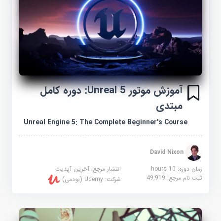
آموزش موتور Unreal 5: دوره کامل
مبتدی
Unreal Engine 5: The Complete Beginner's Course
David Nixon
زمان دوره: 10 hours
انتشار مرجع:
آخرین آپدیت
ثبت نام مرجع:
49,919
شرکت:
Udemy (یودمی)