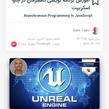
آموزش برنامه نویسی ناهمزمان در جاوا
اسکریپت
Asynchronous Programming in JavaScript
Nate Taylor
زمان دوره: 1h 17m
انتشار مرجع:
آخرین آپدیت
ثبت نام مرجع:
شرکت:
Pluralsight (پلورال سایت)