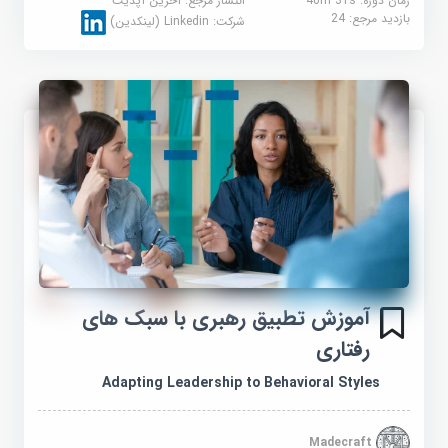
زمان دوره: 40m 31s
انتشار مرجع:
آخرین آپدیت
بازدید مرجع:
24
شرکت:
Linkedin (لینکدین)
آموزش تطبیق رهبری با سبک های
رفتاری
Adapting Leadership to Behavioral Styles
Madecraft