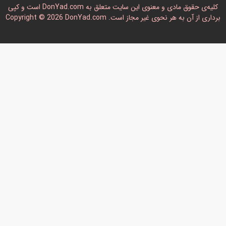
کلیه‌ی حقوق مادی و معنوی این سایت متعلق به DonYad.com است و کپی
رداری از آن به هر نحوی غیر مجاز است. Copyright © 2026 DonYad.com