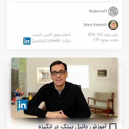
Madecraft
Mary Kennett
زمان دوره: 57m 10s
انتشار مرجع:
آخرین آپدیت
بازدید مرجع:
139
شرکت:
Linkedin (لینکدین)
آموزش دانیل پینک در انگیزه