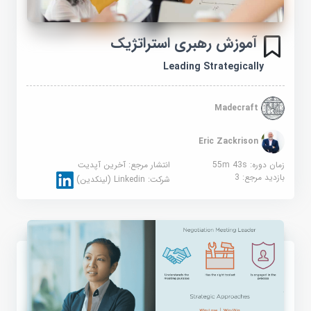
آموزش رهبری استراتژیک
Leading Strategically
Madecraft
Eric Zackrison
زمان دوره: 55m 43s
انتشار مرجع:
آخرین آپدیت
بازدید مرجع:
3
شرکت:
Linkedin (لینکدین)