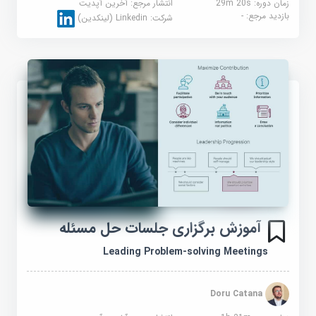
زمان دوره: 29m 20s
انتشار مرجع:
آخرین آپدیت
بازدید مرجع:
-
شرکت:
Linkedin (لینکدین)
آموزش برگزاری جلسات حل مسئله
Leading Problem-solving Meetings
Doru Catana