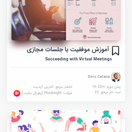
آموزش موفقیت با جلسات مجازی
Succeeding with Virtual Meetings
Doru Catana
زمان دوره: 1h 32m
انتشار مرجع:
آخرین آپدیت
ثبت نام مرجع:
23
شرکت:
Pluralsight (پلورال سایت)