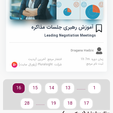
آموزش رهبری جلسات مذاکره
Leading Negotiation Meetings
Dragana Hadzic
زمان دوره: 1h 7m
انتشار مرجع:
آخرین آپدیت
ثبت نام مرجع:
شرکت:
Pluralsight (پلورال سایت)
16
15
14
13
1
.......
28
19
18
17
.......