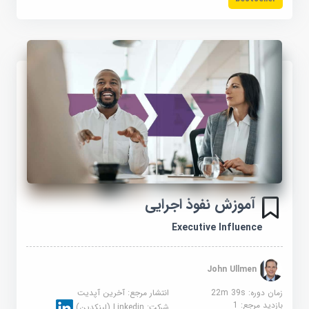
آموزش نفوذ اجرایی
Executive Influence
John Ullmen
زمان دوره: 22m 39s
انتشار مرجع:
آخرین آپدیت
بازدید مرجع:
1
شرکت:
Linkedin (لینکدین)