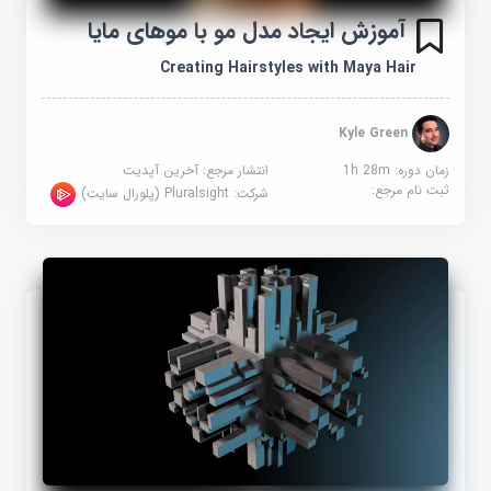
آموزش ایجاد مدل مو با موهای مایا
Creating Hairstyles with Maya Hair
Kyle Green
زمان دوره: 1h 28m
انتشار مرجع:
آخرین آپدیت
ثبت نام مرجع:
شرکت:
Pluralsight (پلورال سایت)