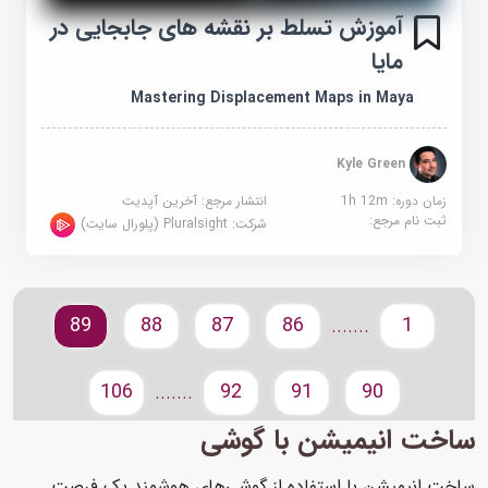
آموزش تسلط بر نقشه های جابجایی در
مایا
Mastering Displacement Maps in Maya
Kyle Green
زمان دوره: 1h 12m
انتشار مرجع:
آخرین آپدیت
ثبت نام مرجع:
شرکت:
Pluralsight (پلورال سایت)
89
88
87
86
1
.......
106
92
91
90
.......
ساخت انیمیشن با گوشی
ساخت انیمیشن با استفاده از گوشی‌های هوشمند یک فرصت