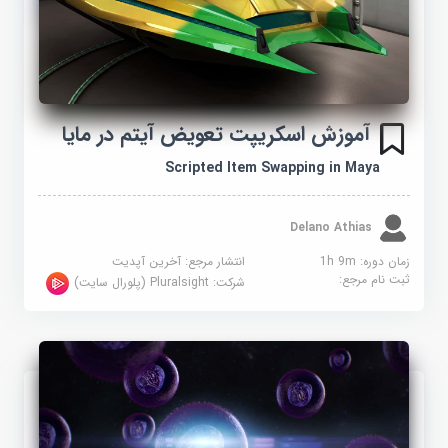
آموزش اسکریپت تعویض آیتم در مایا
Scripted Item Swapping in Maya
Delano Athias
زمان دوره: 1h 9m
انتشار مرجع:
آخرین آپدیت
ثبت نام مرجع:
شرکت:
Pluralsight (پلورال سایت)