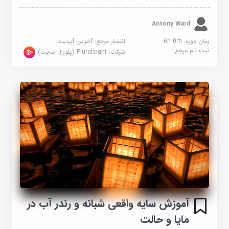
Antony Ward
زمان دوره: 6h 0m
انتشار مرجع:
آخرین آپدیت
ثبت نام مرجع:
شرکت:
Pluralsight (پلورال سایت)
آموزش سایه واقعی شبانه و رندر آب در
مایا و حالت