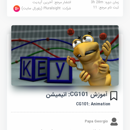
زمان دوره: 3h 28m
انتشار مرجع:
آخرین آپدیت
ثبت نام مرجع:
11
شرکت:
Pluralsight (پلورال سایت)
آموزش CG101: انیمیشن
CG101: Animation
Papa Georgio