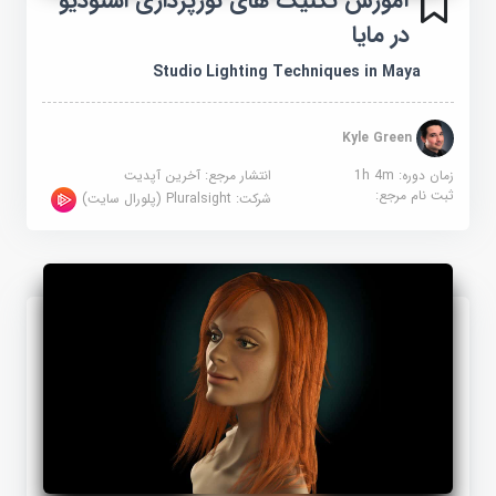
آموزش تکنیک های نورپردازی استودیو
در مایا
Studio Lighting Techniques in Maya
Kyle Green
زمان دوره: 1h 4m
انتشار مرجع:
آخرین آپدیت
ثبت نام مرجع:
شرکت:
Pluralsight (پلورال سایت)