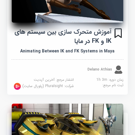
آموزش متحرک سازی بین سیستم های
IK و FK در مایا
Animating Between IK and FK Systems in Maya
Delano Athias
زمان دوره: 1h 3m
انتشار مرجع:
آخرین آپدیت
ثبت نام مرجع:
شرکت:
Pluralsight (پلورال سایت)