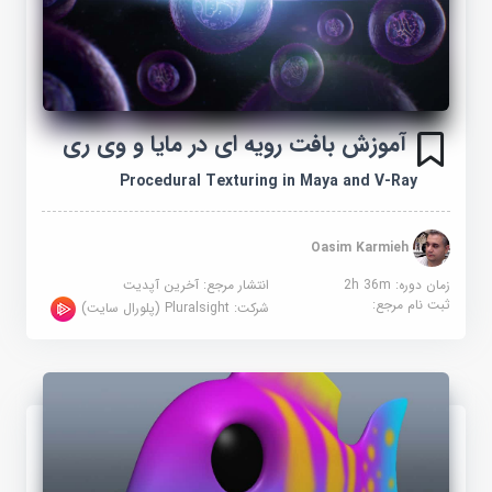
آموزش بافت رویه ای در مایا و وی ری
Procedural Texturing in Maya and V-Ray
Oasim Karmieh
زمان دوره: 2h 36m
انتشار مرجع:
آخرین آپدیت
ثبت نام مرجع:
شرکت:
Pluralsight (پلورال سایت)