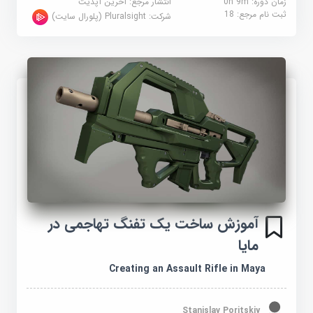
زمان دوره: 0h 9m
انتشار مرجع:
آخرین آپدیت
ثبت نام مرجع:
18
شرکت:
Pluralsight (پلورال سایت)
آموزش ساخت یک تفنگ تهاجمی در
مایا
Creating an Assault Rifle in Maya
Stanislav Poritskiy