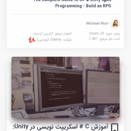
دانلود The Complete Guide to C# & Unity
Programming - Build an RPG
Michael Murr
زمان دوره: 23 hours
انتشار مرجع:
آخرین آپدیت
ثبت نام مرجع:
1,461
شرکت:
Udemy (یودمی)
آموزش C # اسکریپت نویسی در Unity: