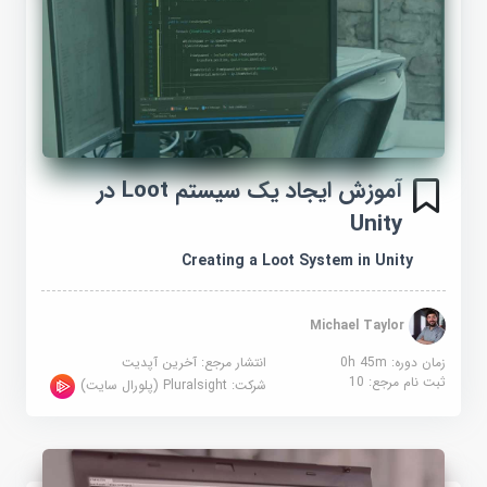
آموزش ایجاد یک سیستم Loot در
Unity
Creating a Loot System in Unity
Michael Taylor
زمان دوره: 0h 45m
انتشار مرجع:
آخرین آپدیت
ثبت نام مرجع:
10
شرکت:
Pluralsight (پلورال سایت)