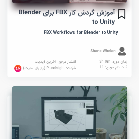
آموزش گردش کار FBX برای Blender
to Unity
FBX Workflows for Blender to Unity
Shane Whelan
زمان دوره: 3h 0m
انتشار مرجع:
آخرین آپدیت
ثبت نام مرجع:
11
شرکت:
Pluralsight (پلورال سایت)