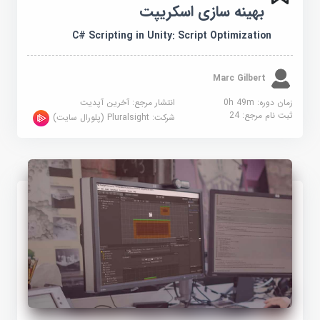
بهینه سازی اسکریپت
C# Scripting in Unity: Script Optimization
Marc Gilbert
زمان دوره: 0h 49m
انتشار مرجع:
آخرین آپدیت
ثبت نام مرجع:
24
شرکت:
Pluralsight (پلورال سایت)