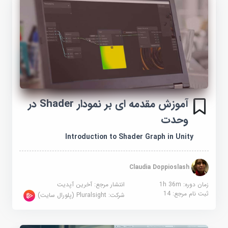
آموزش مقدمه ای بر نمودار Shader در
وحدت
Introduction to Shader Graph in Unity
Claudia Doppioslash
زمان دوره: 1h 36m
انتشار مرجع:
آخرین آپدیت
ثبت نام مرجع:
14
شرکت:
Pluralsight (پلورال سایت)