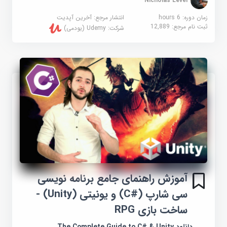
Nicholas Lever
زمان دوره: 6 hours
انتشار مرجع:
آخرین آپدیت
ثبت نام مرجع:
12,889
شرکت:
Udemy (یودمی)
آموزش راهنمای جامع برنامه نویسی
سی شارپ (#C) و یونیتی (Unity) -
ساخت بازی RPG