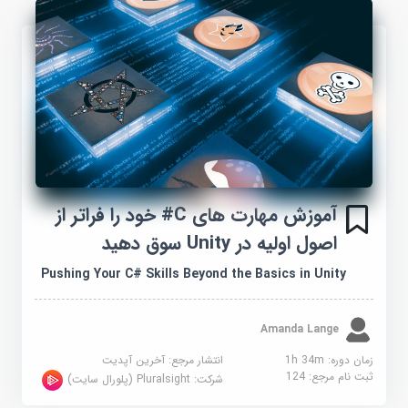
آموزش مهارت های C# خود را فراتر از
اصول اولیه در Unity سوق دهید
Pushing Your C# Skills Beyond the Basics in Unity
Amanda Lange
زمان دوره: 1h 34m
انتشار مرجع:
آخرین آپدیت
ثبت نام مرجع:
124
شرکت:
Pluralsight (پلورال سایت)