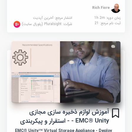
Rich Fiore
زمان دوره: 1h 2m
انتشار مرجع:
آخرین آپدیت
ثبت نام مرجع:
21
شرکت:
Pluralsight (پلورال سایت)
آموزش لوازم ذخیره سازی مجازی
EMC® Unity - - استقرار و پیکربندی
EMC® Unity™ Virtual Storage Appliance - Deploy