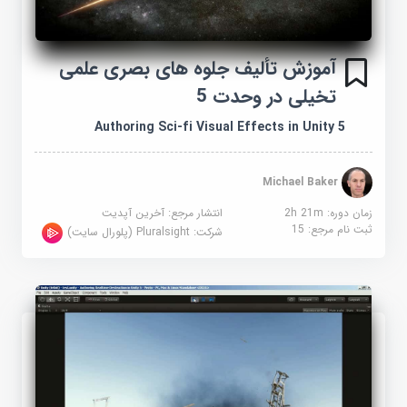
آموزش تألیف جلوه های بصری علمی
تخیلی در وحدت 5
Authoring Sci-fi Visual Effects in Unity 5
Michael Baker
زمان دوره: 2h 21m
انتشار مرجع:
آخرین آپدیت
ثبت نام مرجع:
15
شرکت:
Pluralsight (پلورال سایت)