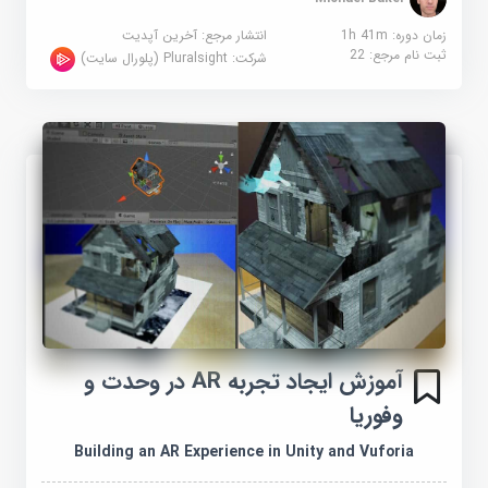
زمان دوره: 1h 41m
انتشار مرجع:
آخرین آپدیت
ثبت نام مرجع:
22
شرکت:
Pluralsight (پلورال سایت)
آموزش ایجاد تجربه AR در وحدت و
وفوریا
Building an AR Experience in Unity and Vuforia