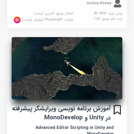
Joshua Kinney
زمان دوره: 4h 30m
انتشار مرجع:
آخرین آپدیت
ثبت نام مرجع:
126
شرکت:
Pluralsight (پلورال سایت)
آموزش برنامه نویسی ویرایشگر پیشرفته
در Unity و MonoDevelop
Advanced Editor Scripting in Unity and
MonoDevelop