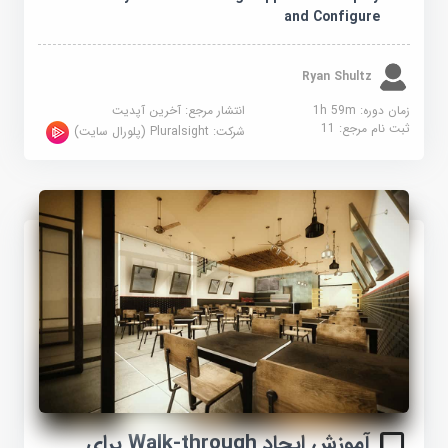
and Configure
Ryan Shultz
زمان دوره: 1h 59m
انتشار مرجع:
آخرین آپدیت
ثبت نام مرجع:
11
شرکت:
Pluralsight (پلورال سایت)
آموزش ایجاد Walk-through برای