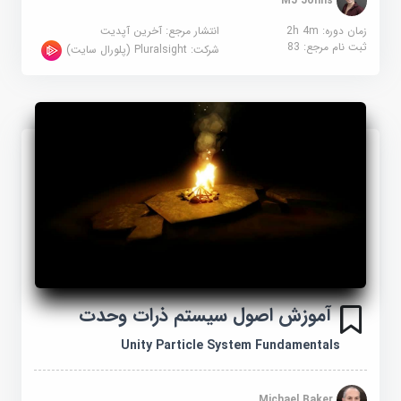
MJ Johns
زمان دوره: 2h 4m
انتشار مرجع:
آخرین آپدیت
ثبت نام مرجع:
83
شرکت:
Pluralsight (پلورال سایت)
آموزش اصول سیستم ذرات وحدت
Unity Particle System Fundamentals
Michael Baker