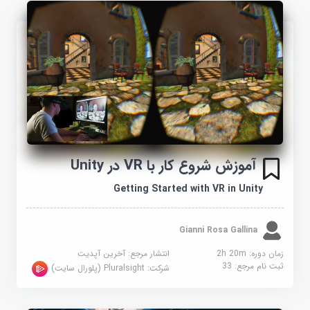
آموزش شروع کار با VR در Unity
Getting Started with VR in Unity
Gianni Rosa Gallina
زمان دوره: 2h 20m
انتشار مرجع:
آخرین آپدیت
ثبت نام مرجع:
33
شرکت:
Pluralsight (پلورال سایت)