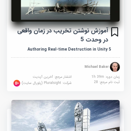
آموزش نوشتن تخریب در زمان واقعی
در وحدت 5
Authoring Real-time Destruction in Unity 5
Michael Baker
زمان دوره: 1h 39m
انتشار مرجع:
آخرین آپدیت
ثبت نام مرجع:
28
شرکت:
Pluralsight (پلورال سایت)