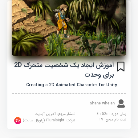
آموزش ایجاد یک شخصیت متحرک 2D
برای وحدت
Creating a 2D Animated Character for Unity
Shane Whelan
زمان دوره: 3h 52m
انتشار مرجع:
آخرین آپدیت
ثبت نام مرجع:
19
شرکت:
Pluralsight (پلورال سایت)